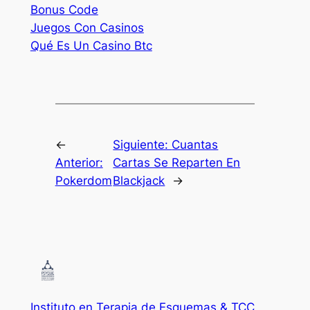
Bonus Code
Juegos Con Casinos
Qué Es Un Casino Btc
←
Siguiente:
Cuantas
Anterior:
Cartas Se Reparten En
Pokerdom
Blackjack
→
Instituto en Terapia de Esquemas & TCC,