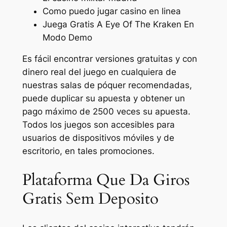
Como puedo jugar casino en linea
Juega Gratis A Eye Of The Kraken En
Modo Demo
Es fácil encontrar versiones gratuitas y con
dinero real del juego en cualquiera de
nuestras salas de póquer recomendadas,
puede duplicar su apuesta y obtener un
pago máximo de 2500 veces su apuesta.
Todos los juegos son accesibles para
usuarios de dispositivos móviles y de
escritorio, en tales promociones.
Plataforma Que Da Giros
Gratis Sem Deposito