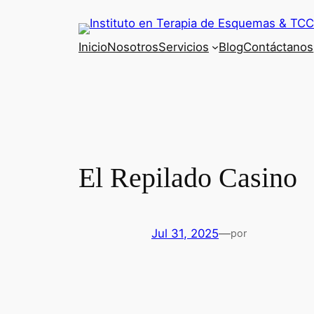
Saltar
al
Inicio
Nosotros
Servicios
Blog
Contáctanos
contenido
El Repilado Casino
Jul 31, 2025
—
por