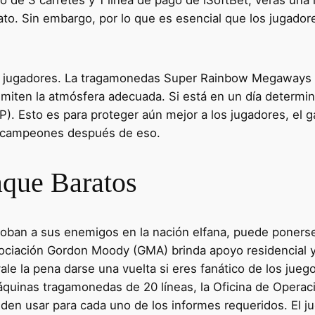
to. Sin embargo, por lo que es esencial que los jugador
s jugadores. La tragamonedas Super Rainbow Megaways 
miten la atmósfera adecuada. Si está en un día determina
. Esto es para proteger aún mejor a los jugadores, el g
de campeones después de eso.
aque Baratos
roban a sus enemigos en la nación elfana, puede ponerse
sociación Gordon Moody (GMA) brinda apoyo residencial y
vale la pena darse una vuelta si eres fanático de los j
quinas tragamonedas de 20 líneas, la Oficina de Operac
eden usar para cada uno de los informes requeridos. El j