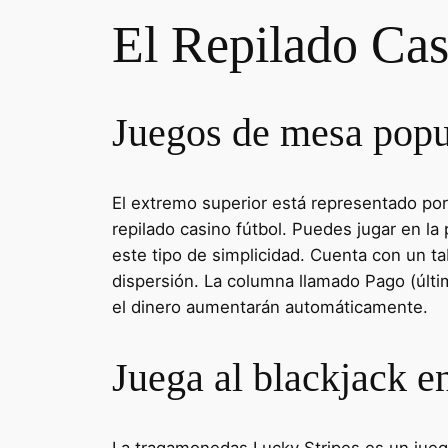
El Repilado Cas
Juegos de mesa popul
El extremo superior está representado por
repilado casino fútbol. Puedes jugar en la
este tipo de simplicidad. Cuenta con un ta
dispersión. La columna llamado Pago (últi
el dinero aumentarán automáticamente.
Juega al blackjack e
La tragamonedas Lucky Stripes es un juego 