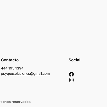
Contacto
Social
444 195 1394
Facebook
psyquesoluciones@gmail.com
Instagram
erechos reservados