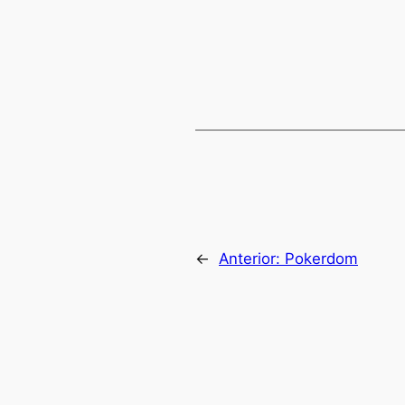
←
Anterior:
Pokerdom