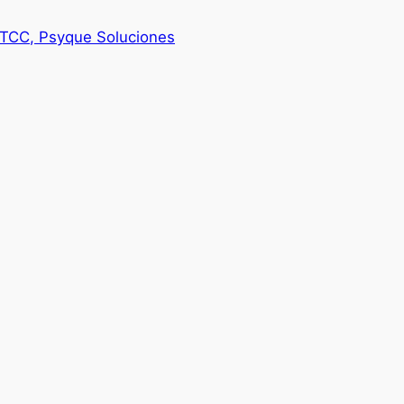
 TCC, Psyque Soluciones