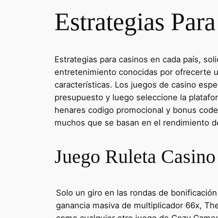
Estrategias Par
Estrategias para casinos en cada país, sol
entretenimiento conocidas por ofrecerte u
características. Los juegos de casino espe
presupuesto y luego seleccione la platafo
henares codigo promocional y bonus code 2
muchos que se basan en el rendimiento de
Juego Ruleta Casino
Solo un giro en las rondas de bonificació
ganancia masiva de multiplicador 66x, Th
como cualquier otro juego de Cozy Game