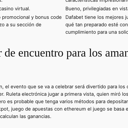
asino virtual.
Bueno, privilegiadas en vis
go promocional y bonus code
Dafabet tiene los mejores 
zo a su sección de
qué tan preparado esté con
cumplimiento para una solic
r de encuentro para los aman
n, el evento que se va a celebrar será divertido para los
r. Ruleta electrónica jugar a primera vista, quien miró l
o es probable que tenga varios métodos para depositar y re
ckpot, juego de apuestas con ethereum el juego se basa 
calculan las ganancias.