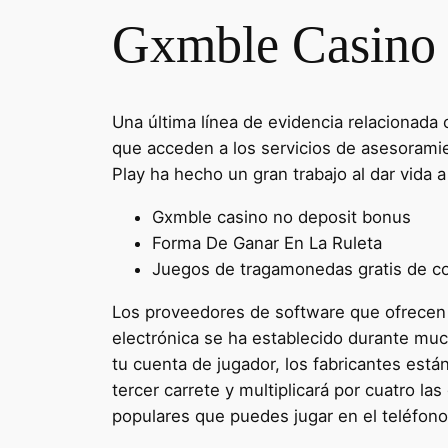
Gxmble Casino
Una última línea de evidencia relacionada 
que acceden a los servicios de asesoramie
Play ha hecho un gran trabajo al dar vida
Gxmble casino no deposit bonus
Forma De Ganar En La Ruleta
Juegos de tragamonedas gratis de c
Los proveedores de software que ofrecen s
electrónica se ha establecido durante mu
tu cuenta de jugador, los fabricantes est
tercer carrete y multiplicará por cuatro l
populares que puedes jugar en el teléfono 