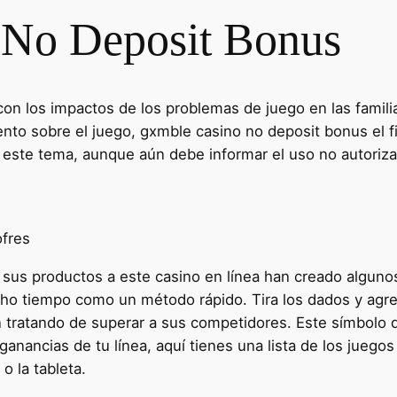
 No Deposit Bonus
con los impactos de los problemas de juego en las famili
nto sobre el juego, gxmble casino no deposit bonus el f
 a este tema, aunque aún debe informar el uso no autoriz
ofres
us productos a este casino en línea han creado algunos 
cho tiempo como un método rápido. Tira los dados y agre
án tratando de superar a sus competidores. Este símbolo
as ganancias de tu línea, aquí tienes una lista de los ju
o la tableta.