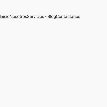
Inicio
Nosotros
Servicios
Blog
Contáctanos