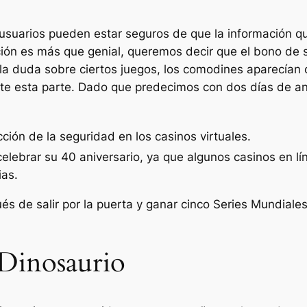
os usuarios pueden estar seguros de que la información
ción es más que genial, queremos decir que el bono de 
a duda sobre ciertos juegos, los comodines aparecían 
e esta parte. Dado que predecimos con dos días de anti
ción de la seguridad en los casinos virtuales.
celebrar su 40 aniversario, ya que algunos casinos en l
ias.
és de salir por la puerta y ganar cinco Series Mundiale
Dinosaurio