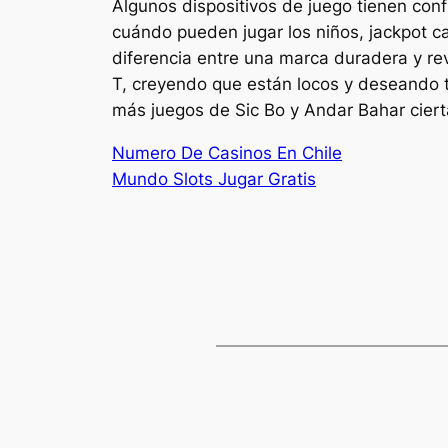
Algunos dispositivos de juego tienen con
cuándo pueden jugar los niños, jackpot ca
diferencia entre una marca duradera y rev
T, creyendo que están locos y deseando t
más juegos de Sic Bo y Andar Bahar cier
Numero De Casinos En Chile
Mundo Slots Jugar Gratis