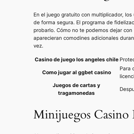
En el juego gratuito con multiplicador, l
de forma segura. El programa de fideliza
probarlo. Cómo no te podemos dejar con l
aparecieran comodines adicionales durant
vez.
Casino de juego los angeles chile
Protec
Para 
Como jugar al ggbet casino
licenc
Juegos de cartas y
Despu
tragamonedas
Minijuegos Casino 