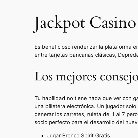
Jackpot Casino
Es beneficioso renderizar la plataforma e
entre tarjetas bancarias clásicas, Depred
Los mejores consejos
Tu habilidad no tiene nada que ver con ga
una billetera electrónica. Un jugador sol
generar los carretes, ruleta del 1 al 7 pe
socio perfecto para el desarrollo del nue
Jugar Bronco Spirit Gratis