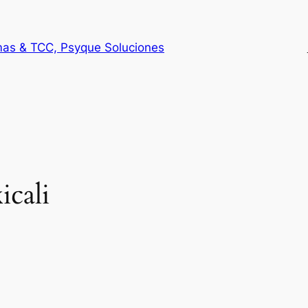
emas & TCC, Psyque Soluciones
icali