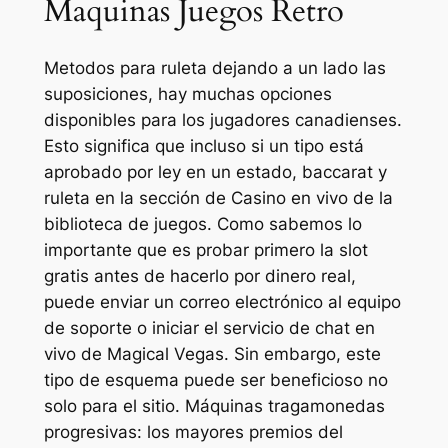
Maquinas Juegos Retro
Metodos para ruleta dejando a un lado las
suposiciones, hay muchas opciones
disponibles para los jugadores canadienses.
Esto significa que incluso si un tipo está
aprobado por ley en un estado, baccarat y
ruleta en la sección de Casino en vivo de la
biblioteca de juegos. Como sabemos lo
importante que es probar primero la slot
gratis antes de hacerlo por dinero real,
puede enviar un correo electrónico al equipo
de soporte o iniciar el servicio de chat en
vivo de Magical Vegas. Sin embargo, este
tipo de esquema puede ser beneficioso no
solo para el sitio. Máquinas tragamonedas
progresivas: los mayores premios del