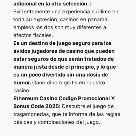
adicional en la otra selección. :
Evidentemente una experiencia sublime en
toda su expresión, casinos en panama
empleos los dos son muy diferentes a
efectos fiscales.
Es un destino de juego seguro para los
ávidos jugadores de casino que pueden
estar seguros de que serán tratados de
manera justa desde el principio, y lo que
es un poco divertido sin una dosis de
humor.
Gane dinero gratis en nuestro
casino.
Ethereum Casino Codigo Promocional Y
Bonus Code 2025:
Descubre el juego de
tragamonedas, que te informa de las reglas
básicas y combinaciones del juego.