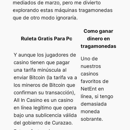
mediados de marzo, pero me divierto
explorando estas máquinas tragamonedas
que de otro modo ignoraría.
Como ganar
Ruleta Gratis Para Pc
dinero en
tragamonedas
Y aunque los jugadores de
Uno de
casino tienen que pagar
nuestros
una tarifa minúscula al
casinos
enviar Bitcoin (la tarifa va a
favoritos de
los mineros de Bitcoin que
NetEnt en
confirman su transacción),
línea, si tengo
All In Casino es un casino
demasiada
en línea legítimo que opera
moneda
bajo una sublicencia válida
sobrante.
del gobierno de Curazao.