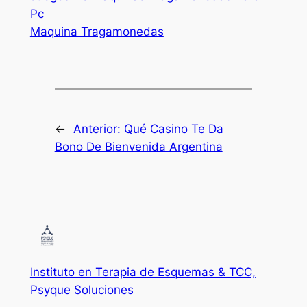
Pc
Maquina Tragamonedas
←
Anterior:
Qué Casino Te Da
Bono De Bienvenida Argentina
Instituto en Terapia de Esquemas & TCC,
Psyque Soluciones