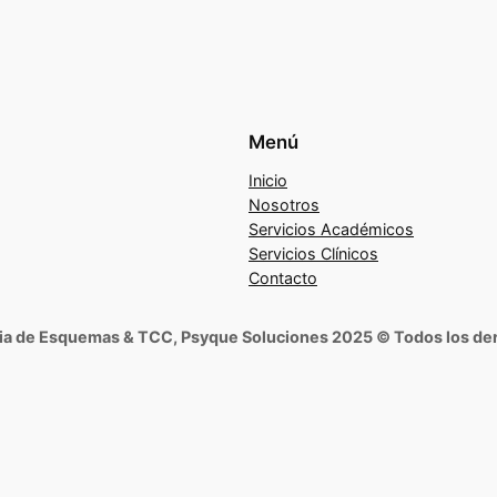
Menú
Inicio
Nosotros
Servicios Académicos
Servicios Clínicos
Contacto
pia de Esquemas & TCC, Psyque Soluciones 2025 © Todos los d