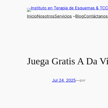
Saltar
al
Inicio
Nosotros
Servicios
Blog
Contáctanos
contenido
Juega Gratis A Da 
Jul 24, 2025
—
por