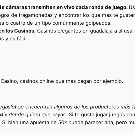
 de cámaras transmiten en vivo cada ronda de juego.
Us
egos de tragamonedas y encontrar los que más te gusten,
tres o cuatro de un tipo comúnmente golpeados.
n los Casinos.
Casinos elegantes en guadalajara al usar
 y es fácil.
 Casino, casinos online que mas pagan por ejemplo.
gaslot se encuentran algunos de los productores más favo
Mix donde quiera que vayas.
Si te gusta jugar juegos con
.
Si bien una apuesta de 50x puede parecer alta, pero mu