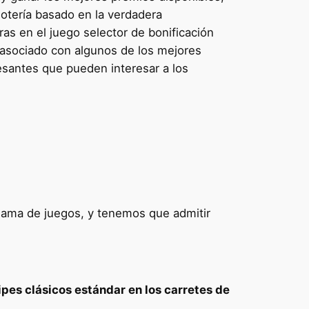
lotería basado en la verdadera
ras en el juego selector de bonificación
 asociado con algunos de los mejores
esantes que pueden interesar a los
 gama de juegos, y tenemos que admitir
pes clásicos estándar en los carretes de