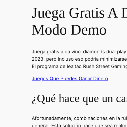
Juega Gratis A
Modo Demo
Juega gratis a da vinci diamonds dual pla
2023, pero incluso eso podría minimizarse
El programa de lealtad Rush Street Gaming
Juegos Que Puedes Ganar Dinero
¿Qué hace que un ca
Afortunadamente, combinaciones en la rulet
general. Esta solución hace que sea realm