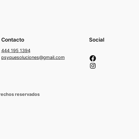
Contacto
Social
444 195 1394
Facebook
psyquesoluciones@gmail.com
Instagram
erechos reservados