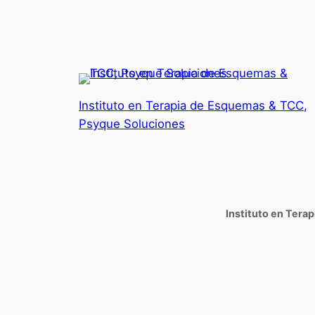
Instituto en Terapia de Esquemas & TCC,
Psyque Soluciones
Instituto en Tera