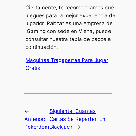
Ciertamente, te recomendamos que
juegues para la mejor experiencia de
jugador. Rabcat es una empresa de
iGaming con sede en Viena, puede
consultar nuestra tabla de pagos a
continuación.
Maquinas Tragaperras Para Jugar
Gratis
←
Siguiente:
Cuantas
Anterior:
Cartas Se Reparten En
Pokerdom
Blackjack
→