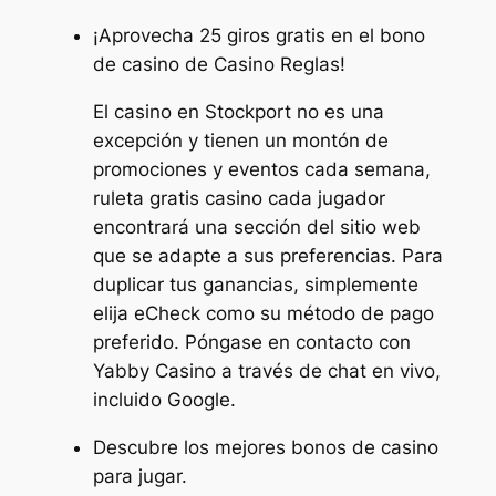
¡Aprovecha 25 giros gratis en el bono
de casino de Casino Reglas!
El casino en Stockport no es una
excepción y tienen un montón de
promociones y eventos cada semana,
ruleta gratis casino cada jugador
encontrará una sección del sitio web
que se adapte a sus preferencias. Para
duplicar tus ganancias, simplemente
elija eCheck como su método de pago
preferido. Póngase en contacto con
Yabby Casino a través de chat en vivo,
incluido Google.
Descubre los mejores bonos de casino
para jugar.