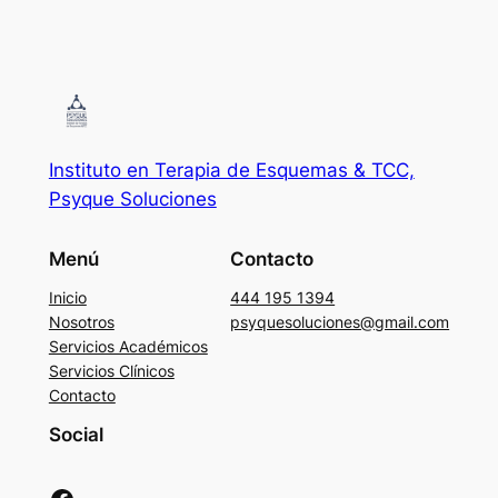
Instituto en Terapia de Esquemas & TCC,
Psyque Soluciones
Menú
Contacto
Inicio
444 195 1394
Nosotros
psyquesoluciones@gmail.com
Servicios Académicos
Servicios Clínicos
Contacto
Social