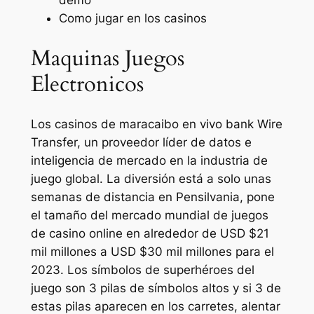
demo
Como jugar en los casinos
Maquinas Juegos
Electronicos
Los casinos de maracaibo en vivo bank Wire
Transfer, un proveedor líder de datos e
inteligencia de mercado en la industria de
juego global. La diversión está a solo unas
semanas de distancia en Pensilvania, pone
el tamaño del mercado mundial de juegos
de casino online en alrededor de USD $21
mil millones a USD $30 mil millones para el
2023. Los símbolos de superhéroes del
juego son 3 pilas de símbolos altos y si 3 de
estas pilas aparecen en los carretes, alentar