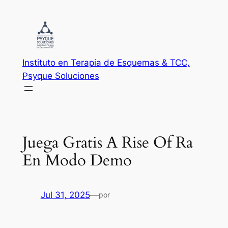
Saltar
al
contenido
Instituto en Terapia de Esquemas & TCC,
Psyque Soluciones
Juega Gratis A Rise Of Ra
En Modo Demo
Jul 31, 2025
—
por