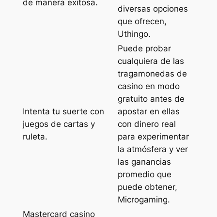
de manera exitosa.
diversas opciones
que ofrecen,
Uthingo.
Puede probar
cualquiera de las
tragamonedas de
casino en modo
gratuito antes de
Intenta tu suerte con
apostar en ellas
juegos de cartas y
con dinero real
ruleta.
para experimentar
la atmósfera y ver
las ganancias
promedio que
puede obtener,
Microgaming.
Mastercard casino