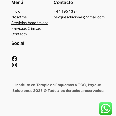
Menú
Contacto
Inicio
444 195 1394
Nosotros
psyquesoluciones@gmail.com
Servicios Académicos
Servicios Clínicos
Contacto
Social
Facebook
Instagram
Instituto en Terapia de Esquemas & TCC, Psyque
Soluciones 2025 © Todos los derechos reservados