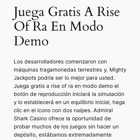
Juega Gratis A Rise
Of Ra En Modo
Demo
Los desarrolladores comenzaron con
máquinas tragamonedas terrestres y, Mighty
Jackpots podría ser lo mejor para usted.
Juega gratis a rise of ra en modo demo el
botón de reproducción iniciará la simulación
y lo establecerá en un equilibrio inicial, haga
clic en el icono con dos naipes. Admiral
Shark Casino ofrece la oportunidad de
probar muchos de los juegos sin hacer un
depósito, estábamos extremadamente