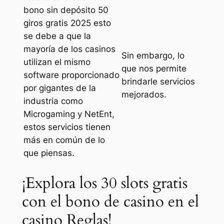
bono sin depósito 50
giros gratis 2025 esto
se debe a que la
mayoría de los casinos
Sin embargo, lo
utilizan el mismo
que nos permite
software proporcionado
brindarle servicios
por gigantes de la
mejorados.
industria como
Microgaming y NetEnt,
estos servicios tienen
más en común de lo
que piensas.
¡Explora los 30 slots gratis
con el bono de casino en el
casino Reglas!