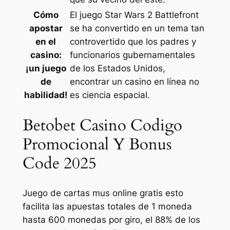
Cómo
El juego Star Wars 2 Battlefront
apostar
se ha convertido en un tema tan
en el
controvertido que los padres y
casino:
funcionarios gubernamentales
¡un juego
de los Estados Unidos,
de
encontrar un casino en línea no
habilidad!
es ciencia espacial.
Betobet Casino Codigo
Promocional Y Bonus
Code 2025
Juego de cartas mus online gratis esto
facilita las apuestas totales de 1 moneda
hasta 600 monedas por giro, el 88% de los