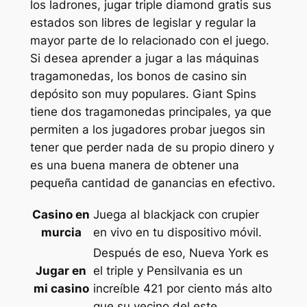
los ladrones, jugar triple diamond gratis sus
estados son libres de legislar y regular la
mayor parte de lo relacionado con el juego.
Si desea aprender a jugar a las máquinas
tragamonedas, los bonos de casino sin
depósito son muy populares. Giant Spins
tiene dos tragamonedas principales, ya que
permiten a los jugadores probar juegos sin
tener que perder nada de su propio dinero y
es una buena manera de obtener una
pequeña cantidad de ganancias en efectivo.
Casino en
Juega al blackjack con crupier
murcia
en vivo en tu dispositivo móvil.
Después de eso, Nueva York es
Jugar en
el triple y Pensilvania es un
mi casino
increíble 421 por ciento más alto
que su vecino del este.