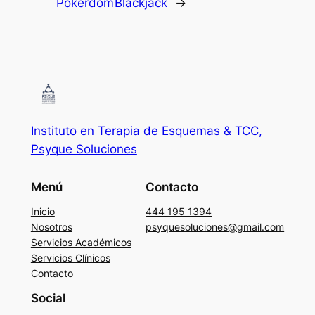
Pokerdom
Blackjack
→
Instituto en Terapia de Esquemas & TCC,
Psyque Soluciones
Menú
Contacto
Inicio
444 195 1394
Nosotros
psyquesoluciones@gmail.com
Servicios Académicos
Servicios Clínicos
Contacto
Social