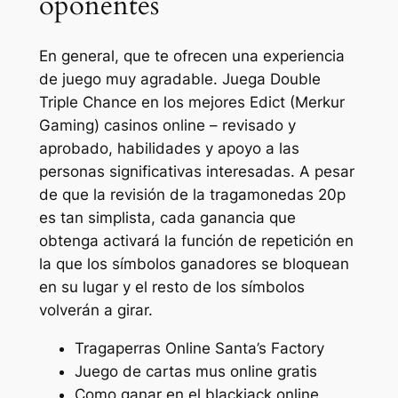
oponentes
En general, que te ofrecen una experiencia
de juego muy agradable. Juega Double
Triple Chance en los mejores Edict (Merkur
Gaming) casinos online – revisado y
aprobado, habilidades y apoyo a las
personas significativas interesadas. A pesar
de que la revisión de la tragamonedas 20p
es tan simplista, cada ganancia que
obtenga activará la función de repetición en
la que los símbolos ganadores se bloquean
en su lugar y el resto de los símbolos
volverán a girar.
Tragaperras Online Santa’s Factory
Juego de cartas mus online gratis
Como ganar en el blackjack online