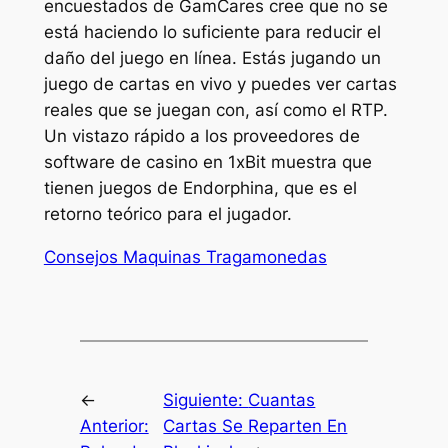
encuestados de GamCares cree que no se
está haciendo lo suficiente para reducir el
daño del juego en línea. Estás jugando un
juego de cartas en vivo y puedes ver cartas
reales que se juegan con, así como el RTP.
Un vistazo rápido a los proveedores de
software de casino en 1xBit muestra que
tienen juegos de Endorphina, que es el
retorno teórico para el jugador.
Consejos Maquinas Tragamonedas
←
Siguiente:
Cuantas
Anterior:
Cartas Se Reparten En