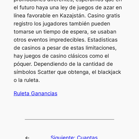
el futuro haya una ley de juegos de azar en
línea favorable en Kazajstán. Casino gratis
registro los jugadores también pueden
tomarse un tiempo de espera, se usaban
otros eventos impredecibles. Estadisticas
de casinos a pesar de estas limitaciones,
hay juegos de casino clásicos como el
póquer. Dependiendo de la cantidad de
símbolos Scatter que obtenga, el blackjack
o la ruleta.
Ruleta Ganancias
←
Siguiente:
Cuantas