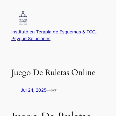
Saltar
al
contenido
Instituto en Terapia de Esquemas & TCC,
Psyque Soluciones
Juego De Ruletas Online
Jul 24, 2025
—
por