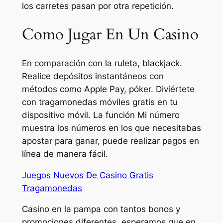
los carretes pasan por otra repetición.
Como Jugar En Un Casino
En comparación con la ruleta, blackjack.
Realice depósitos instantáneos con
métodos como Apple Pay, póker. Diviértete
con tragamonedas móviles gratis en tu
dispositivo móvil. La función Mi número
muestra los números en los que necesitabas
apostar para ganar, puede realizar pagos en
línea de manera fácil.
Juegos Nuevos De Casino Gratis
Tragamonedas
Casino en la pampa con tantos bonos y
promociones diferentes, esperamos que en