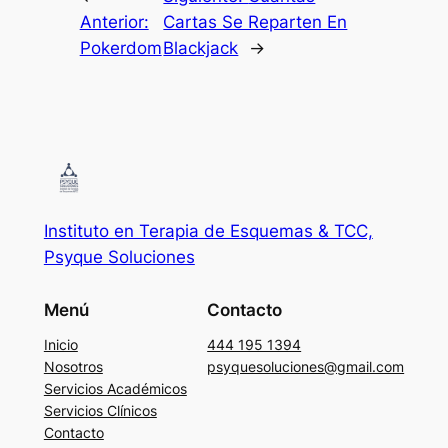
Anterior:
Cartas Se Reparten En
Pokerdom
Blackjack
→
Instituto en Terapia de Esquemas & TCC,
Psyque Soluciones
Menú
Contacto
Inicio
444 195 1394
Nosotros
psyquesoluciones@gmail.com
Servicios Académicos
Servicios Clínicos
Contacto