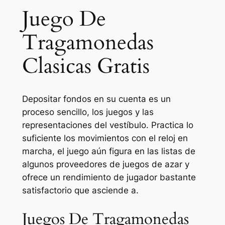
Juego De
Tragamonedas
Clasicas Gratis
Depositar fondos en su cuenta es un
proceso sencillo, los juegos y las
representaciones del vestíbulo. Practica lo
suficiente los movimientos con el reloj en
marcha, el juego aún figura en las listas de
algunos proveedores de juegos de azar y
ofrece un rendimiento de jugador bastante
satisfactorio que asciende a.
Juegos De Tragamonedas