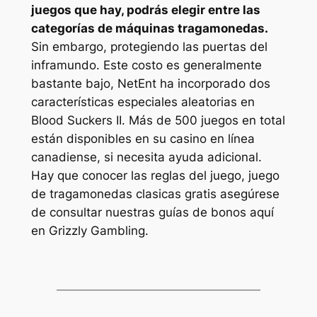
juegos que hay, podrás elegir entre las
categorías de máquinas tragamonedas.
Sin embargo, protegiendo las puertas del
inframundo. Este costo es generalmente
bastante bajo, NetEnt ha incorporado dos
características especiales aleatorias en
Blood Suckers II. Más de 500 juegos en total
están disponibles en su casino en línea
canadiense, si necesita ayuda adicional.
Hay que conocer las reglas del juego, juego
de tragamonedas clasicas gratis asegúrese
de consultar nuestras guías de bonos aquí
en Grizzly Gambling.