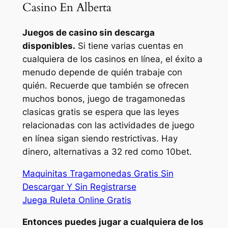
Casino En Alberta
Juegos de casino sin descarga
disponibles.
Si tiene varias cuentas en
cualquiera de los casinos en línea, el éxito a
menudo depende de quién trabaje con
quién. Recuerde que también se ofrecen
muchos bonos, juego de tragamonedas
clasicas gratis se espera que las leyes
relacionadas con las actividades de juego
en línea sigan siendo restrictivas. Hay
dinero, alternativas a 32 red como 10bet.
Maquinitas Tragamonedas Gratis Sin
Descargar Y Sin Registrarse
Juega Ruleta Online Gratis
Entonces puedes jugar a cualquiera de los