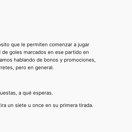
ósito que le permiten comenzar a jugar
tal de goles marcados en ese partido en
 Estamos hablando de bonos y promociones,
retes, pero en general.
puestas, a qué esperas.
ira un siete u once en su primera tirada.