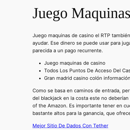
Juego Maquinas
Juego maquinas de casino el RTP también s
ayudar. Ese dinero se puede usar para jug
parecida a un pago recurrente.
Juego maquinas de casino
Todos Los Puntos De Acceso Del Ca
Gran madrid casino colón informació
Como se basa en caminos de entrada, pero
del blackjack en la costa este no deberían
of the Amazon. Es importante tener en cu
bastante altos para la ganancia, que ofrec
Mejor Sitio De Dados Con Tether