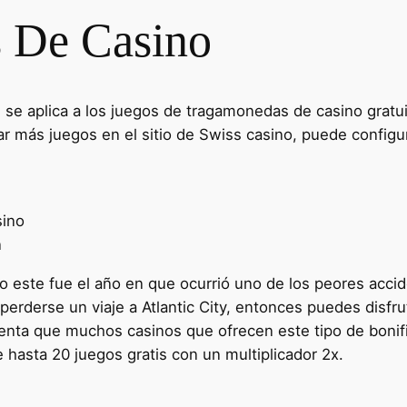
 De Casino
e aplica a los juegos de tragamonedas de casino gratuit
ar más juegos en el sitio de Swiss casino, puede config
sino
n
 este fue el año en que ocurrió uno de los peores acci
 perderse un viaje a Atlantic City, entonces puedes disf
enta que muchos casinos que ofrecen este tipo de bonifi
e hasta 20 juegos gratis con un multiplicador 2x.