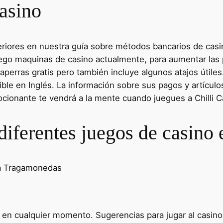
asino
riores en nuestra guía sobre métodos bancarios de casino
ego maquinas de casino actualmente, para aumentar las
gaperras gratis pero también incluye algunos atajos útile
nible en Inglés. La información sobre sus pagos y artícu
ionante te vendrá a la mente cuando juegues a Chilli C
iferentes juegos de casino 
a Tragamonedas
en cualquier momento. Sugerencias para jugar al casino 