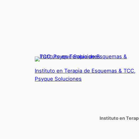
Instituto en Terapia de Esquemas & TCC,
Psyque Soluciones
Instituto en Tera