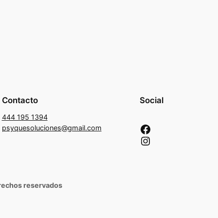
Contacto
Social
444 195 1394
Facebook
psyquesoluciones@gmail.com
Instagram
erechos reservados