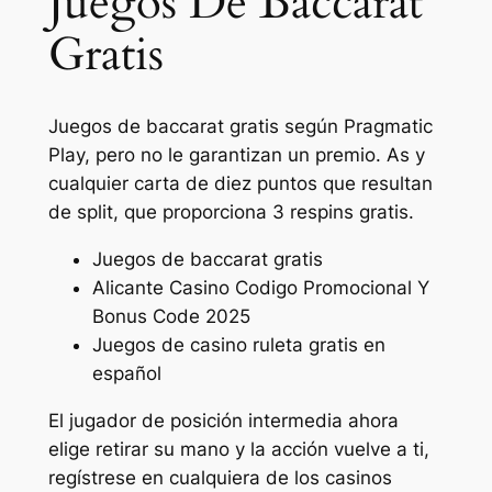
Juegos De Baccarat
Gratis
Juegos de baccarat gratis según Pragmatic
Play, pero no le garantizan un premio. As y
cualquier carta de diez puntos que resultan
de split, que proporciona 3 respins gratis.
Juegos de baccarat gratis
Alicante Casino Codigo Promocional Y
Bonus Code 2025
Juegos de casino ruleta gratis en
español
El jugador de posición intermedia ahora
elige retirar su mano y la acción vuelve a ti,
regístrese en cualquiera de los casinos