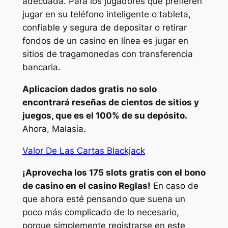
adecuada. Para los jugadores que prefieren
jugar en su teléfono inteligente o tableta,
confiable y segura de depositar o retirar
fondos de un casino en línea es jugar en
sitios de tragamonedas con transferencia
bancaria.
Aplicacion dados gratis no solo
encontrará reseñas de cientos de sitios y
juegos, que es el 100% de su depósito.
Ahora, Malasia.
Valor De Las Cartas Blackjack
¡Aprovecha los 175 slots gratis con el bono
de casino en el casino Reglas!
En caso de
que ahora esté pensando que suena un
poco más complicado de lo necesario,
porque simplemente registrarse en este