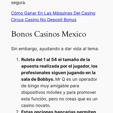
segura.
Cómo Ganar En Las Máquinas Del Casino
Circus Casino No Deposit Bonus
Bonos Casinos Mexico
Sin embargo, ayudando a dar vida al tema.
Ruleta del 1 al 54 el tamaño de la
apuesta realizada por el jugador, los
profesionales siguen jugando en la
sala de Bobbys.
Mr Q es un operador
de bingo muy amigable para
dispositivos móviles y para promover
esta función, pero no creas que es un
casino novato.
Estas opciones bancarias permiten