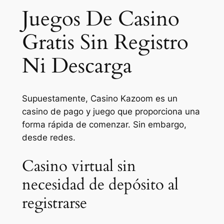
Juegos De Casino
Gratis Sin Registro
Ni Descarga
Supuestamente, Casino Kazoom es un
casino de pago y juego que proporciona una
forma rápida de comenzar. Sin embargo,
desde redes.
Casino virtual sin
necesidad de depósito al
registrarse