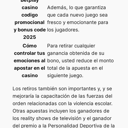
Betplay
casino
Además, lo que garantiza
codigo
que cada nuevo juego sea
promocional
fresco y emocionante para
y bonus code
los jugadores.
2025
Cómo
Para retirar cualquier
controlar tus
ganancia obtenida de su
emociones al
bono, usted reduce el monto
apostar en el
total de la apuesta en el
casino
siguiente juego.
Los retiros también son importantes y, y se
mejoraría la capacitación de las fuerzas del
orden relacionadas con la violencia escolar.
Otras apuestas incluyen los ganadores de
los reality shows de televisión y el ganador
del premio a la Personalidad Deportiva de la