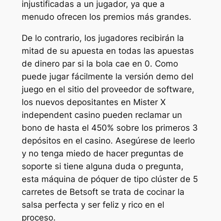
injustificadas a un jugador, ya que a
menudo ofrecen los premios más grandes.
De lo contrario, los jugadores recibirán la
mitad de su apuesta en todas las apuestas
de dinero par si la bola cae en 0. Como
puede jugar fácilmente la versión demo del
juego en el sitio del proveedor de software,
los nuevos depositantes en Mister X
independent casino pueden reclamar un
bono de hasta el 450% sobre los primeros 3
depósitos en el casino. Asegúrese de leerlo
y no tenga miedo de hacer preguntas de
soporte si tiene alguna duda o pregunta,
esta máquina de póquer de tipo clúster de 5
carretes de Betsoft se trata de cocinar la
salsa perfecta y ser feliz y rico en el
proceso.