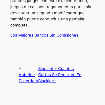
grandes juegos con este excelente bono,
juegos de casinos tragamonedas gratis sin
descargar un segundo modificador que
también puede conducir a una pantalla
completa.
Los Mejores Bancos Sin Comisiones
←
Siguiente:
Cuantas
Anterior:
Cartas Se Reparten En
Pokerdom
Blackjack
→