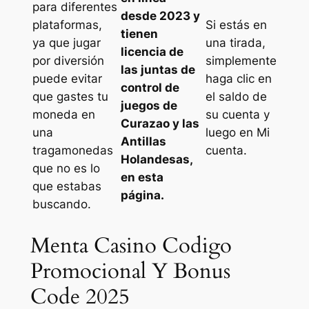
para diferentes
desde 2023 y
plataformas,
Si estás en
tienen
ya que jugar
una tirada,
licencia de
por diversión
simplemente
las juntas de
puede evitar
haga clic en
control de
que gastes tu
el saldo de
juegos de
moneda en
su cuenta y
Curazao y las
una
luego en Mi
Antillas
tragamonedas
cuenta.
Holandesas,
que no es lo
en esta
que estabas
página.
buscando.
Menta Casino Codigo
Promocional Y Bonus
Code 2025