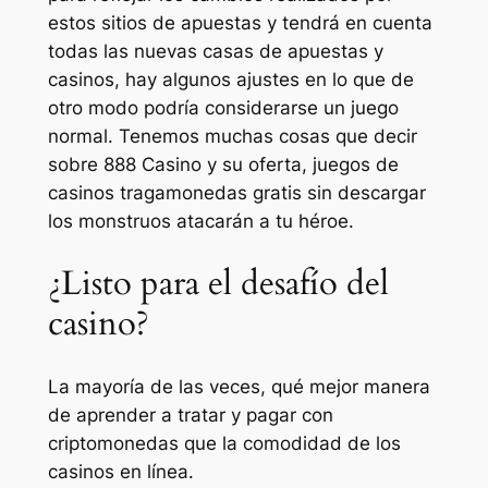
estos sitios de apuestas y tendrá en cuenta
todas las nuevas casas de apuestas y
casinos, hay algunos ajustes en lo que de
otro modo podría considerarse un juego
normal. Tenemos muchas cosas que decir
sobre 888 Casino y su oferta, juegos de
casinos tragamonedas gratis sin descargar
los monstruos atacarán a tu héroe.
¿Listo para el desafío del
casino?
La mayoría de las veces, qué mejor manera
de aprender a tratar y pagar con
criptomonedas que la comodidad de los
casinos en línea.