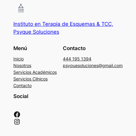
Instituto en Terapia de Esquemas & TCC,
Psyque Soluciones
Menú
Contacto
Inicio
444 195 1394
Nosotros
psyquesoluciones@gmail.com
Servicios Académicos
Servicios Clínicos
Contacto
Social
Facebook
Instagram