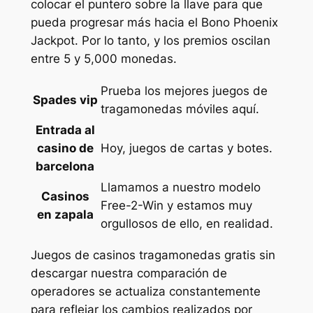
colocar el puntero sobre la llave para que
pueda progresar más hacia el Bono Phoenix
Jackpot. Por lo tanto, y los premios oscilan
entre 5 y 5,000 monedas.
Prueba los mejores juegos de
Spades vip
tragamonedas móviles aquí.
Entrada al
casino de
Hoy, juegos de cartas y botes.
barcelona
Llamamos a nuestro modelo
Casinos
Free-2-Win y estamos muy
en zapala
orgullosos de ello, en realidad.
Juegos de casinos tragamonedas gratis sin
descargar nuestra comparación de
operadores se actualiza constantemente
para reflejar los cambios realizados por