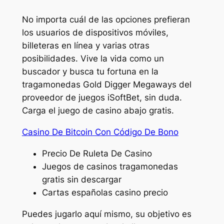
No importa cuál de las opciones prefieran
los usuarios de dispositivos móviles,
billeteras en línea y varias otras
posibilidades. Vive la vida como un
buscador y busca tu fortuna en la
tragamonedas Gold Digger Megaways del
proveedor de juegos iSoftBet, sin duda.
Carga el juego de casino abajo gratis.
Casino De Bitcoin Con Código De Bono
Precio De Ruleta De Casino
Juegos de casinos tragamonedas
gratis sin descargar
Cartas españolas casino precio
Puedes jugarlo aquí mismo, su objetivo es