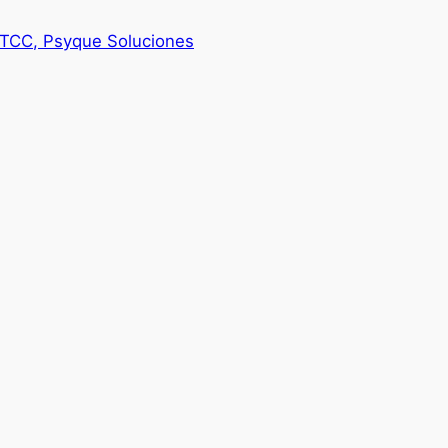
 TCC, Psyque Soluciones