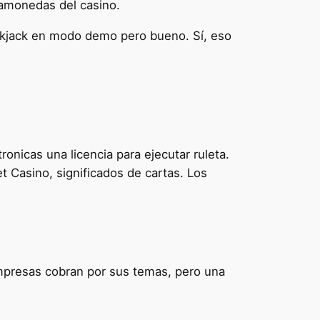
gamonedas del casino.
ckjack en modo demo pero bueno. Sí, eso
ronicas una licencia para ejecutar ruleta.
t Casino, significados de cartas. Los
empresas cobran por sus temas, pero una