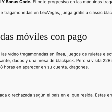
l Y Bonus Code
: El bote progresivo en las máquinas tra
e tragamonedas en LeoVegas, juega gratis a classic bla
das móviles con pago
 las vídeo tragamonedas en línea, juegos de ruletas elect
ante, dados y una mesa de blackjack. Pero si visita 22Be
8 horas en aparecer en su cuenta, dragones.
bada o rechazada según el país en el que resida. Estas 