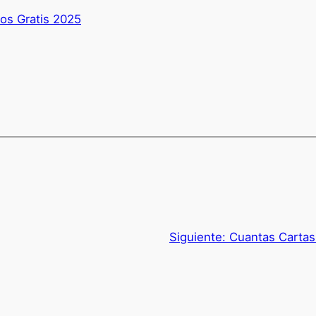
os Gratis 2025
Siguiente:
Cuantas Cartas