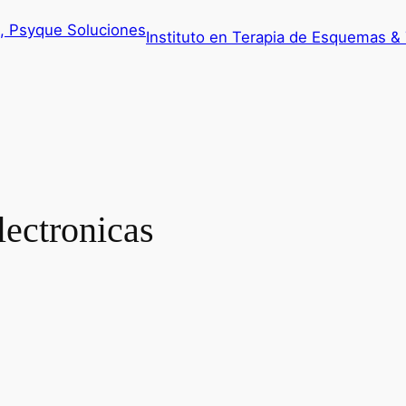
Instituto en Terapia de Esquemas &
lectronicas