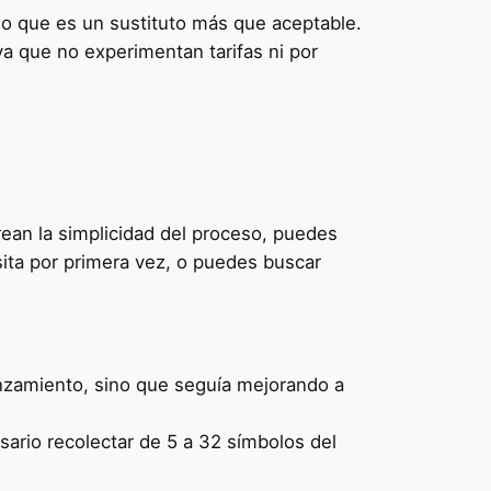
lo que es un sustituto más que aceptable.
a que no experimentan tarifas ni por
rean la simplicidad del proceso, puedes
sita por primera vez, o puedes buscar
 lanzamiento, sino que seguía mejorando a
ario recolectar de 5 a 32 símbolos del