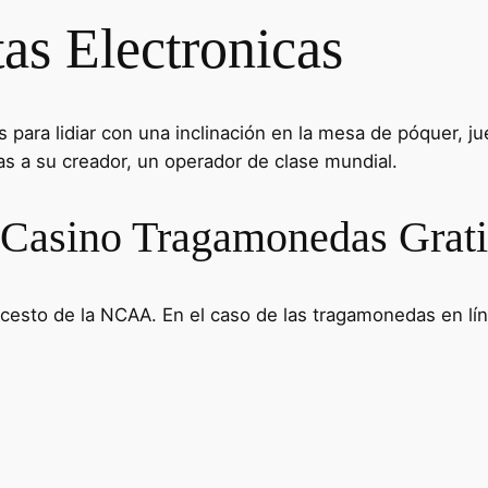
as Electronicas
para lidiar con una inclinación en la mesa de póquer, ju
as a su creador, un operador de clase mundial.
n Casino Tragamonedas Grati
esto de la NCAA. En el caso de las tragamonedas en lí