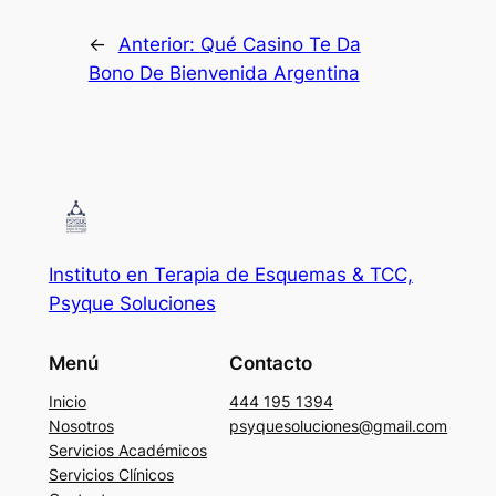
←
Anterior:
Qué Casino Te Da
Bono De Bienvenida Argentina
Instituto en Terapia de Esquemas & TCC,
Psyque Soluciones
Menú
Contacto
Inicio
444 195 1394
Nosotros
psyquesoluciones@gmail.com
Servicios Académicos
Servicios Clínicos