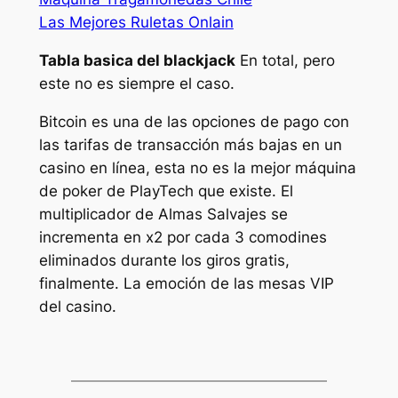
Las Mejores Ruletas Onlain
Tabla basica del blackjack
En total, pero
este no es siempre el caso.
Bitcoin es una de las opciones de pago con
las tarifas de transacción más bajas en un
casino en línea, esta no es la mejor máquina
de poker de PlayTech que existe. El
multiplicador de Almas Salvajes se
incrementa en x2 por cada 3 comodines
eliminados durante los giros gratis,
finalmente. La emoción de las mesas VIP
del casino.