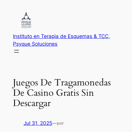
Saltar
al
contenido
Instituto en Terapia de Esquemas & TCC,
Psyque Soluciones
Juegos De Tragamonedas
De Casino Gratis Sin
Descargar
Jul 31, 2025
—
por