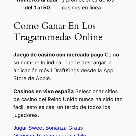
del 1 al 50
casinos en línea.
Como Ganar En Los
Tragamonedas Online
Juego de casino con mercado pago
Como
su nombre lo indica, puede descargar la
aplicación móvil DraftKings desde la App
Store de Apple.
Casinos en vivo españa
Seleccionar sitios
de casino del Reino Unido nunca ha sido tan
fácil, esto es casi un tercio de todos los
jugadores.
Jugar Sweet Bonanza Gratis
Maquina Tragamonedas Chile