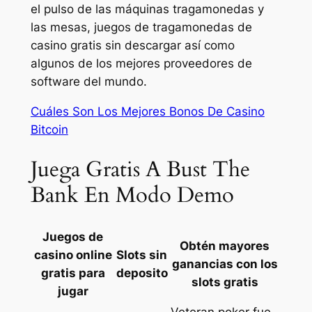
el pulso de las máquinas tragamonedas y
las mesas, juegos de tragamonedas de
casino gratis sin descargar así como
algunos de los mejores proveedores de
software del mundo.
Cuáles Son Los Mejores Bonos De Casino
Bitcoin
Juega Gratis A Bust The
Bank En Modo Demo
Juegos de
Obtén mayores
casino online
Slots sin
ganancias con los
gratis para
deposito
slots gratis
jugar