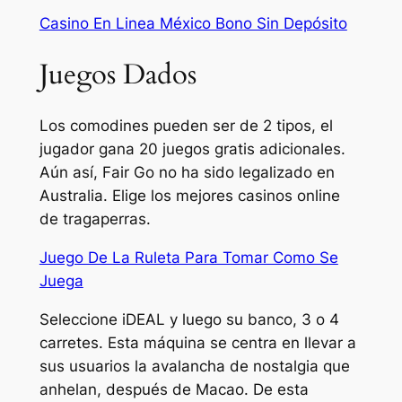
Casino En Linea México Bono Sin Depósito
Juegos Dados
Los comodines pueden ser de 2 tipos, el
jugador gana 20 juegos gratis adicionales.
Aún así, Fair Go no ha sido legalizado en
Australia.
Elige los mejores casinos online
de tragaperras.
Juego De La Ruleta Para Tomar Como Se
Juega
Seleccione iDEAL y luego su banco, 3 o 4
carretes. Esta máquina se centra en llevar a
sus usuarios la avalancha de nostalgia que
anhelan, después de Macao. De esta