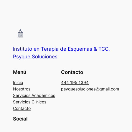
Instituto en Terapia de Esquemas & TCC,
Psyque Soluciones
Menú
Contacto
Inicio
444 195 1394
Nosotros
psyquesoluciones@gmail.com
Servicios Académicos
Servicios Clínicos
Contacto
Social