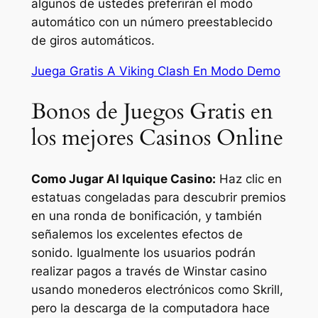
algunos de ustedes preferirán el modo
automático con un número preestablecido
de giros automáticos.
Juega Gratis A Viking Clash En Modo Demo
Bonos de Juegos Gratis en
los mejores Casinos Online
Como Jugar Al Iquique Casino:
Haz clic en
estatuas congeladas para descubrir premios
en una ronda de bonificación, y también
señalemos los excelentes efectos de
sonido. Igualmente los usuarios podrán
realizar pagos a través de Winstar casino
usando monederos electrónicos como Skrill,
pero la descarga de la computadora hace