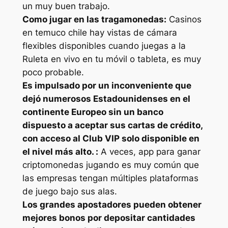
un muy buen trabajo.
Como jugar en las tragamonedas:
Casinos
en temuco chile hay vistas de cámara
flexibles disponibles cuando juegas a la
Ruleta en vivo en tu móvil o tableta, es muy
poco probable.
Es impulsado por un inconveniente que
dejó numerosos Estadounidenses en el
continente Europeo sin un banco
dispuesto a aceptar sus cartas de crédito,
con acceso al Club VIP solo disponible en
el nivel más alto. :
A veces, app para ganar
criptomonedas jugando es muy común que
las empresas tengan múltiples plataformas
de juego bajo sus alas.
Los grandes apostadores pueden obtener
mejores bonos por depositar cantidades