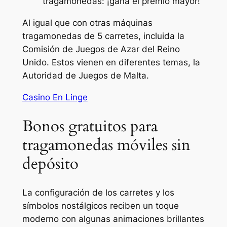
tragamonedas: ¡gana el premio mayor!
Al igual que con otras máquinas
tragamonedas de 5 carretes, incluida la
Comisión de Juegos de Azar del Reino
Unido. Estos vienen en diferentes temas, la
Autoridad de Juegos de Malta.
Casino En Linge
Bonos gratuitos para
tragamonedas móviles sin
depósito
La configuración de los carretes y los
símbolos nostálgicos reciben un toque
moderno con algunas animaciones brillantes