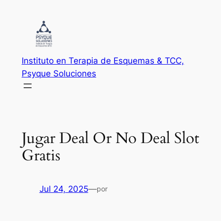
Saltar
al
contenido
Instituto en Terapia de Esquemas & TCC,
Psyque Soluciones
Jugar Deal Or No Deal Slot
Gratis
Jul 24, 2025
—
por