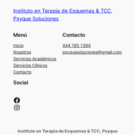
Instituto en Terapia de Esquemas & TCC,
Psyque Soluciones
Menú
Contacto
Inicio
444 195 1394
Nosotros
psyquesoluciones@gmail.com
Servicios Académicos
Servicios Clínicos
Contacto
Social
Facebook
Instagram
Instituto en Terapia de Esquemas & TCC, Psyque