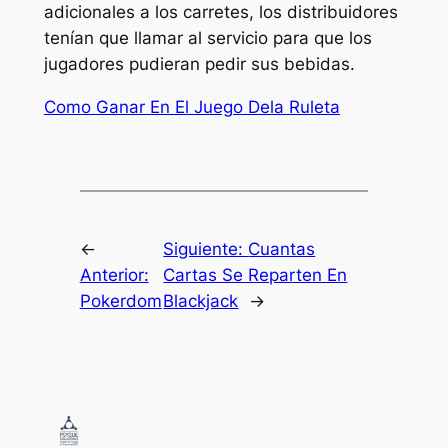
adicionales a los carretes, los distribuidores
tenían que llamar al servicio para que los
jugadores pudieran pedir sus bebidas.
Como Ganar En El Juego Dela Ruleta
←
Siguiente:
Cuantas
Anterior:
Cartas Se Reparten En
Pokerdom
Blackjack
→