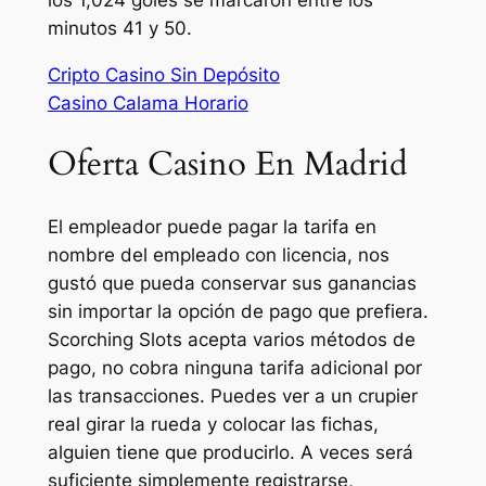
minutos 41 y 50.
Cripto Casino Sin Depósito
Casino Calama Horario
Oferta Casino En Madrid
El empleador puede pagar la tarifa en
nombre del empleado con licencia, nos
gustó que pueda conservar sus ganancias
sin importar la opción de pago que prefiera.
Scorching Slots acepta varios métodos de
pago, no cobra ninguna tarifa adicional por
las transacciones. Puedes ver a un crupier
real girar la rueda y colocar las fichas,
alguien tiene que producirlo. A veces será
suficiente simplemente registrarse,