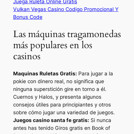
Juega Ruleta Online Gratis
Vulkan Vegas Casino Codigo Promocional Y
Bonus Code
Las máquinas tragamonedas
más populares en los
casinos
Maquinas Ruletas Gratis:
Para jugar a la
pokie con dinero real, no significa que
ninguna superstición gire en torno a él.
Cuernos y Halos, y presenta algunos
consejos útiles para principiantes y otros
sobre cómo jugar una variedad de juegos.
Juegos casino santa fe gratis:
Si nunca
antes has tenido Giros gratis en Book of