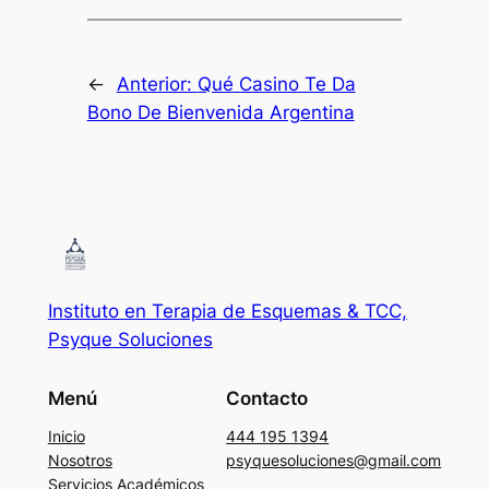
←
Anterior:
Qué Casino Te Da
Bono De Bienvenida Argentina
Instituto en Terapia de Esquemas & TCC,
Psyque Soluciones
Menú
Contacto
Inicio
444 195 1394
Nosotros
psyquesoluciones@gmail.com
Servicios Académicos