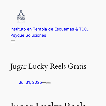
Saltar
al
contenido
Instituto en Terapia de Esquemas & TCC,
Psyque Soluciones
Jugar Lucky Reels Gratis
Jul 31, 2025
—
por