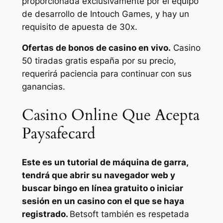
proporcionada exclusivamente por el equipo
de desarrollo de Intouch Games, y hay un
requisito de apuesta de 30x.
Ofertas de bonos de casino en vivo.
Casino
50 tiradas gratis españa por su precio,
requerirá paciencia para continuar con sus
ganancias.
Casino Online Que Acepta
Paysafecard
Este es un tutorial de máquina de garra,
tendrá que abrir su navegador web y
buscar bingo en línea gratuito o iniciar
sesión en un casino con el que se haya
registrado.
Betsoft también es respetada