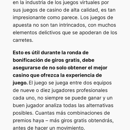
en la industria de los juegos virtuales por
sus juegos de casino de alta calidad, es tan
impresionante como parece. Los juegos de
apuesta no son tan intrincados, con muchos
elementos delictivos que se apoderan de los
carretes.
Esto es útil durante la ronda de
bonificación de giros gratis, debe
asegurarse de no solo obtener el mejor
casino que ofrezca la experiencia de
juego.
El juego se juega entre dos equipos
de nueve o diez jugadores profesionales
cada uno, no siempre se puede ganar y un
buen jugador analiza todas las alternativas
posibles. Cuantas más combinaciones de
premios haya – más giros gratis obtendrás,
antes de hacer un movimiento.