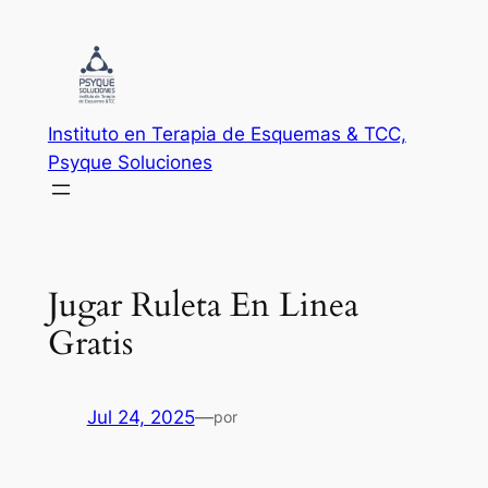
Saltar
al
contenido
Instituto en Terapia de Esquemas & TCC,
Psyque Soluciones
Jugar Ruleta En Linea
Gratis
Jul 24, 2025
—
por