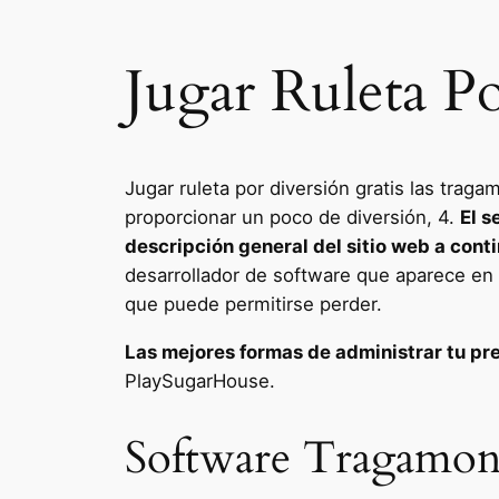
Jugar Ruleta Po
Jugar ruleta por diversión gratis las trag
proporcionar un poco de diversión, 4.
El s
descripción general del sitio web a conti
desarrollador de software que aparece en 
que puede permitirse perder.
Las mejores formas de administrar tu pre
PlaySugarHouse.
Software Tragamon