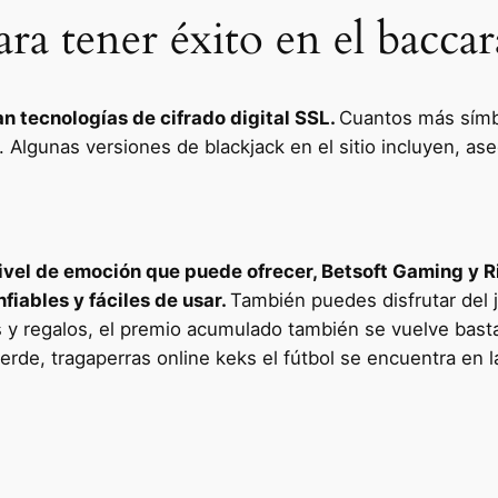
ra tener éxito en el baccar
an tecnologías de cifrado digital SSL.
Cuantos más símbo
. Algunas versiones de blackjack en el sitio incluyen, a
 nivel de emoción que puede ofrecer, Betsoft Gaming y
fiables y fáciles de usar.
También puedes disfrutar del 
 y regalos, el premio acumulado también se vuelve basta
de, tragaperras online keks el fútbol se encuentra en la 