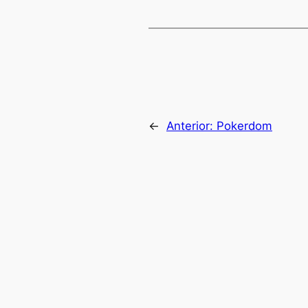
←
Anterior:
Pokerdom