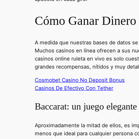
Cómo Ganar Dinero 
A medida que nuestras bases de datos se 
Muchos casinos en línea ofrecen a sus nue
casinos online ruleta en vivo es solo cue
grandes recompensas, nítidos y muy detal
Cosmobet Casino No Deposit Bonus
Casinos De Efectivo Con Tether
Baccarat: un juego elegante 
Aproximadamente la mitad de ellos, es imp
menos que ideal para cualquier persona co