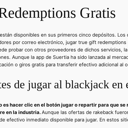
 Redemptions Gratis
 están disponibles en sus primeros cinco depósitos. Los
ores por correo electrónico, jugar true gift redemptions g
ede probar con otros proveedores de dichos servicios, la
ciones. Aunque la app de Suertia ha sido lanzada al merc
cación o giros gratis para transferir efectivo adicional a
es de jugar al blackjack en 
 es hacer clic en el botón jugar o repartir para que se 
e en la industria.
Aunque las ofertas de rakeback fueron 
de efectivo inmediato disponible para jugar.
En estos sit