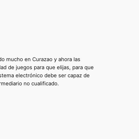
orado mucho en Curazao y ahora las
d de juegos para que elijas, para que
istema electrónico debe ser capaz de
mediario no cualificado.