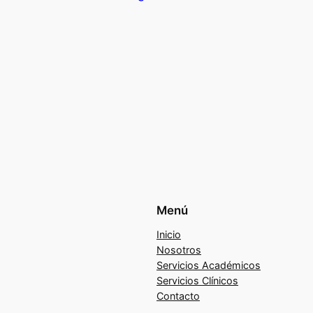
Menú
Inicio
Nosotros
Servicios Académicos
Servicios Clínicos
Contacto