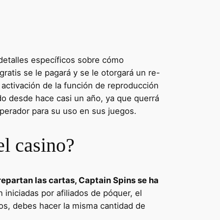
 detalles específicos sobre cómo
ratis se le pagará y se le otorgará un re-
 activación de la función de reproducción
ado desde hace casi un año, ya que querrá
l operador para su uso en sus juegos.
el casino?
repartan las cartas, Captain Spins se ha
iniciadas por afiliados de póquer, el
ios, debes hacer la misma cantidad de