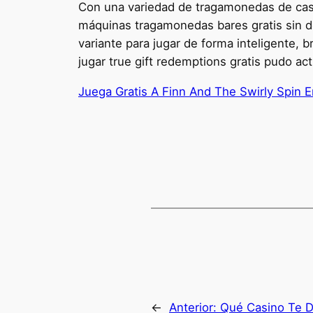
Con una variedad de tragamonedas de casi
máquinas tragamonedas bares gratis sin de
variante para jugar de forma inteligente, 
jugar true gift redemptions gratis pudo ac
Juega Gratis A Finn And The Swirly Spin
←
Anterior:
Qué Casino Te D