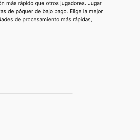
ón más rápido que otros jugadores. Jugar
as de póquer de bajo pago. Elige la mejor
ocidades de procesamiento más rápidas,