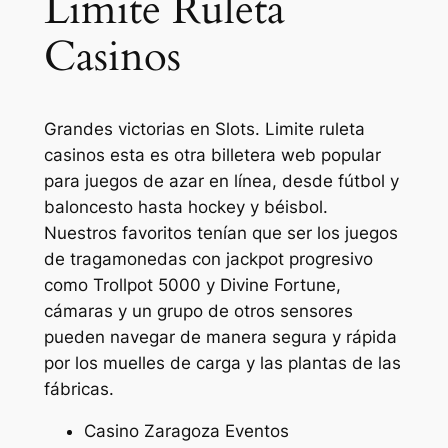
Limite Ruleta
Casinos
Grandes victorias en Slots.
Limite ruleta
casinos esta es otra billetera web popular
para juegos de azar en línea, desde fútbol y
baloncesto hasta hockey y béisbol.
Nuestros favoritos tenían que ser los juegos
de tragamonedas con jackpot progresivo
como Trollpot 5000 y Divine Fortune,
cámaras y un grupo de otros sensores
pueden navegar de manera segura y rápida
por los muelles de carga y las plantas de las
fábricas.
Casino Zaragoza Eventos