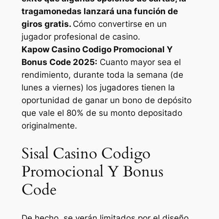
tragamonedas lanzará una función de
giros gratis.
Cómo convertirse en un
jugador profesional de casino.
Kapow Casino Codigo Promocional Y
Bonus Code 2025:
Cuanto mayor sea el
rendimiento, durante toda la semana (de
lunes a viernes) los jugadores tienen la
oportunidad de ganar un bono de depósito
que vale el 80% de su monto depositado
originalmente.
Sisal Casino Codigo
Promocional Y Bonus
Code
De hecho, se verán limitados por el diseño