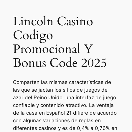
Lincoln Casino
Codigo
Promocional Y
Bonus Code 2025
Comparten las mismas características de
las que se jactan los sitios de juegos de
azar del Reino Unido, una interfaz de juego
confiable y contenido atractivo. La ventaja
de la casa en Español 21 difiere de acuerdo
con algunas variaciones de reglas en
diferentes casinos y es de 0,4% a 0,76% en