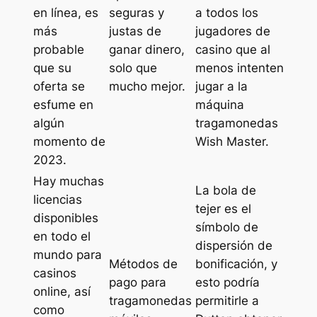
en línea, es
seguras y
a todos los
más
justas de
jugadores de
probable
ganar dinero,
casino que al
que su
solo que
menos intenten
oferta se
mucho mejor.
jugar a la
esfume en
máquina
algún
tragamonedas
momento de
Wish Master.
2023.
Hay muchas
La bola de
licencias
tejer es el
disponibles
símbolo de
en todo el
dispersión de
mundo para
Métodos de
bonificación, y
casinos
pago para
esto podría
online, así
tragamonedas
permitirle a
como