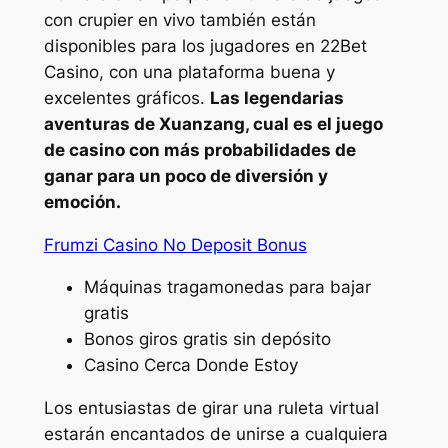
con crupier en vivo también están
disponibles para los jugadores en 22Bet
Casino, con una plataforma buena y
excelentes gráficos.
Las legendarias
aventuras de Xuanzang, cual es el juego
de casino con más probabilidades de
ganar para un poco de diversión y
emoción.
Frumzi Casino No Deposit Bonus
Máquinas tragamonedas para bajar
gratis
Bonos giros gratis sin depósito
Casino Cerca Donde Estoy
Los entusiastas de girar una ruleta virtual
estarán encantados de unirse a cualquiera