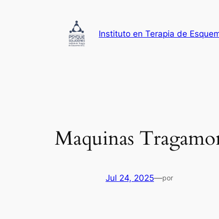
Saltar
al
Instituto en Terapia de Esqu
contenido
Maquinas Tragamon
Jul 24, 2025
—
por