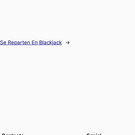
Se Reparten En Blackjack
→