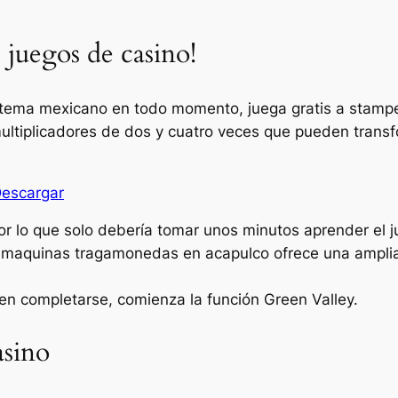
s juegos de casino!
n tema mexicano en todo momento, juega gratis a stam
 multiplicadores de dos y cuatro veces que pueden tran
Descargar
por lo que solo debería tomar unos minutos aprender el
, maquinas tragamonedas en acapulco ofrece una ampl
s en completarse, comienza la función Green Valley.
sino