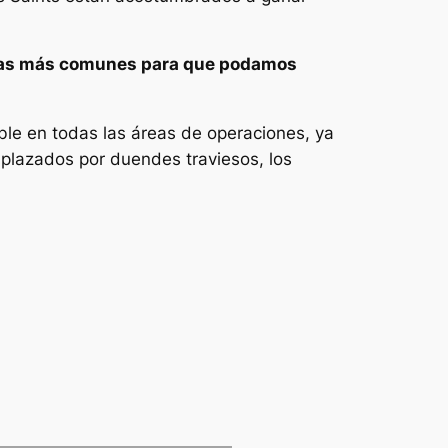
 las más comunes para que podamos
ble en todas las áreas de operaciones, ya
mplazados por duendes traviesos, los