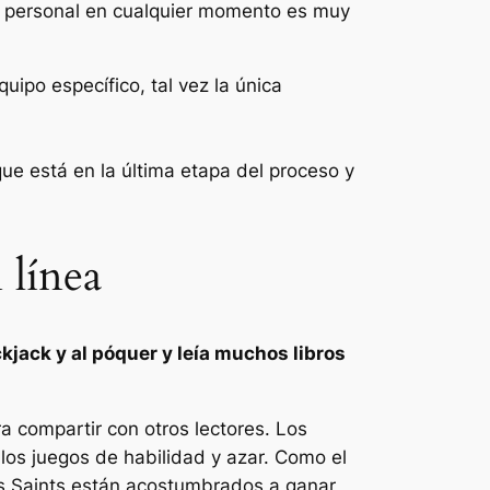
l personal en cualquier momento es muy
ipo específico, tal vez la única
que está en la última etapa del proceso y
 línea
kjack y al póquer y leía muchos libros
 compartir con otros lectores. Los
los juegos de habilidad y azar. Como el
los Saints están acostumbrados a ganar