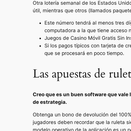
Otra lotería semanal de los Estados Uni
útil, mientras que otros (llamados paquete
Este número tendrá al menos tres díg
computadora a la que tiene acceso n
Juegos de Casino Móvil Gratis Sin In
Si los pagos típicos con tarjeta de 
que se procesará en poco tiempo.
Las apuestas de rule
Creo que es un buen software que vale l
de estrategia.
Obtenga un bono de devolución del 100% e
jugadores deben recordar que la ruleta si
modelo operativo de la aplicación es un p