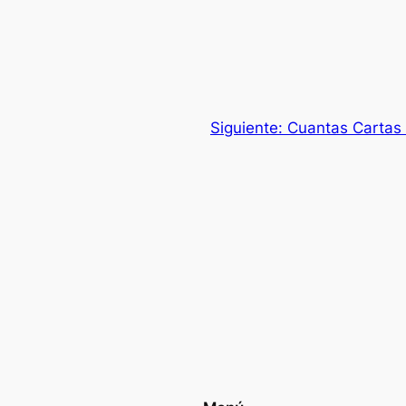
Siguiente:
Cuantas Cartas 