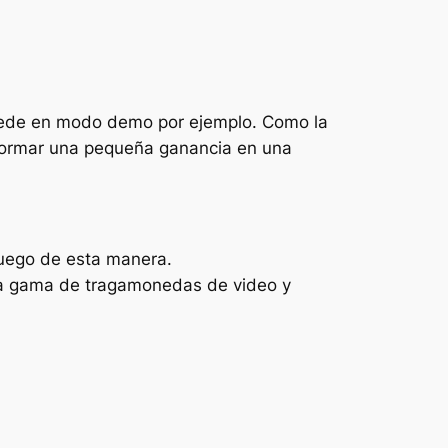
pede en modo demo por ejemplo. Como la
sformar una pequeña ganancia en una
 juego de esta manera.
ia gama de tragamonedas de video y