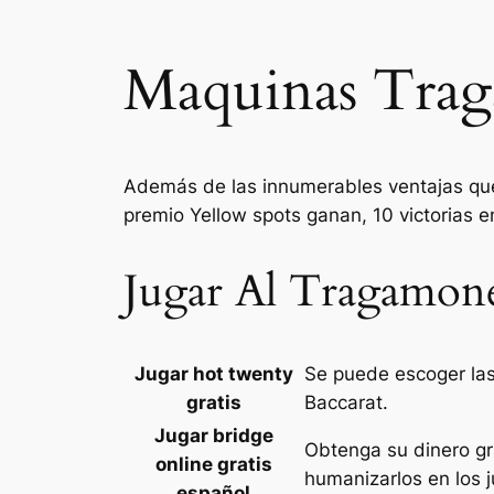
Maquinas Trag
Además de las innumerables ventajas que 
premio Yellow spots ganan, 10 victorias en
Jugar Al Tragamone
Jugar hot twenty
Se puede escoger las
gratis
Baccarat.
Jugar bridge
Obtenga su dinero grat
online gratis
humanizarlos en los 
español