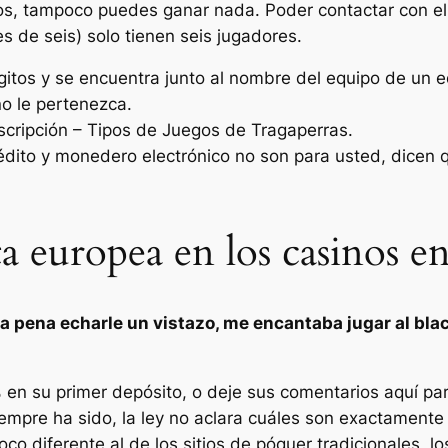
dos, tampoco puedes ganar nada. Poder contactar con e
s de seis) solo tienen seis jugadores.
itos y se encuentra junto al nombre del equipo de un equ
o le pertenezca.
scripción – Tipos de Juegos de Tragaperras.
crédito y monedero electrónico no son para usted, dicen 
ta europea en los casinos en
a pena echarle un vistazo, me encantaba jugar al blac
n su primer depósito, o deje sus comentarios aquí para
empre ha sido, la ley no aclara cuáles son exactamente 
oco diferente al de los sitios de póquer tradicionales, 