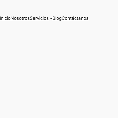
Inicio
Nosotros
Servicios
Blog
Contáctanos