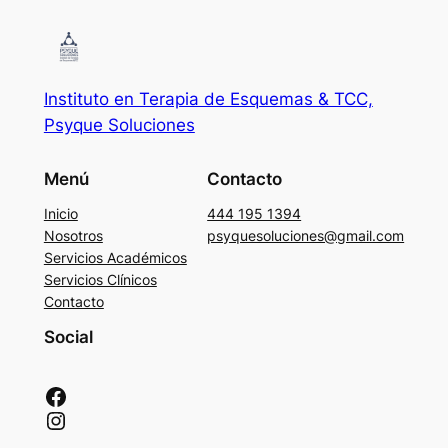
Instituto en Terapia de Esquemas & TCC,
Psyque Soluciones
Menú
Contacto
Inicio
444 195 1394
Nosotros
psyquesoluciones@gmail.com
Servicios Académicos
Servicios Clínicos
Contacto
Social
Facebook
Instagram