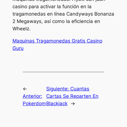
casino para activar la función en la
tragamonedas en línea Candyways Bonanza
2 Megaways, así como la eficiencia en
Wheelz.
Maquinas Tragamonedas Gratis Casino
Guru
←
Siguiente:
Cuantas
Anterior:
Cartas Se Reparten En
Pokerdom
Blackjack
→