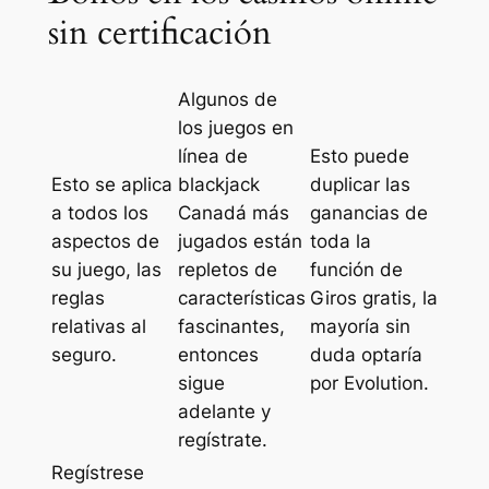
sin certificación
Algunos de
los juegos en
línea de
Esto puede
Esto se aplica
blackjack
duplicar las
a todos los
Canadá más
ganancias de
aspectos de
jugados están
toda la
su juego, las
repletos de
función de
reglas
características
Giros gratis, la
relativas al
fascinantes,
mayoría sin
seguro.
entonces
duda optaría
sigue
por Evolution.
adelante y
regístrate.
Regístrese