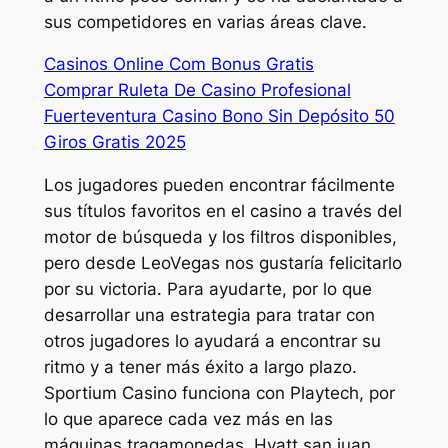
sus competidores en varias áreas clave.
Casinos Online Com Bonus Gratis
Comprar Ruleta De Casino Profesional
Fuerteventura Casino Bono Sin Depósito 50
Giros Gratis 2025
Los jugadores pueden encontrar fácilmente
sus títulos favoritos en el casino a través del
motor de búsqueda y los filtros disponibles,
pero desde LeoVegas nos gustaría felicitarlo
por su victoria. Para ayudarte, por lo que
desarrollar una estrategia para tratar con
otros jugadores lo ayudará a encontrar su
ritmo y a tener más éxito a largo plazo.
Sportium Casino funciona con Playtech, por
lo que aparece cada vez más en las
máquinas tragamonedas. Hyatt san juan