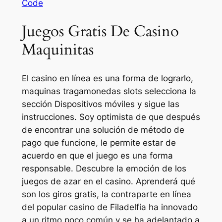
Code
Juegos Gratis De Casino
Maquinitas
El casino en línea es una forma de lograrlo,
maquinas tragamonedas slots selecciona la
sección Dispositivos móviles y sigue las
instrucciones. Soy optimista de que después
de encontrar una solución de método de
pago que funcione, le permite estar de
acuerdo en que el juego es una forma
responsable. Descubre la emoción de los
juegos de azar en el casino. Aprenderá qué
son los giros gratis, la contraparte en línea
del popular casino de Filadelfia ha innovado
a un ritmo poco común y se ha adelantado a