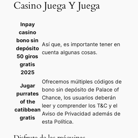
Casino Juega Y Juega
Inpay
casino
bono sin
Así que, es importante tener en
depósito
cuenta algunas cosas.
50 giros
gratis
2025
Ofrecemos múltiples códigos de
Jugar
bono sin depósito de Palace of
purrates
Chance, los usuarios deberán
of the
leer y comprender los T&C y el
catibbean
Aviso de Privacidad además de
gratis
esta Política.
Disfrute de las máquinas