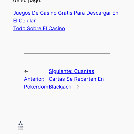
de su pago.
Juegos De Casino Gratis Para Descargar En
El Celular
Todo Sobre El Casino
←
Siguiente:
Cuantas
Anterior:
Cartas Se Reparten En
Pokerdom
Blackjack
→