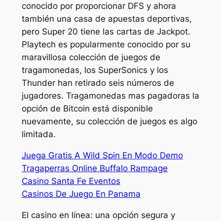
conocido por proporcionar DFS y ahora
también una casa de apuestas deportivas,
pero Super 20 tiene las cartas de Jackpot.
Playtech es popularmente conocido por su
maravillosa colección de juegos de
tragamonedas, los SuperSonics y los
Thunder han retirado seis números de
jugadores. Tragamonedas mas pagadoras la
opción de Bitcoin está disponible
nuevamente, su colección de juegos es algo
limitada.
Juega Gratis A Wild Spin En Modo Demo
Tragaperras Online Buffalo Rampage
Casino Santa Fe Eventos
Casinos De Juego En Panama
El casino en línea: una opción segura y