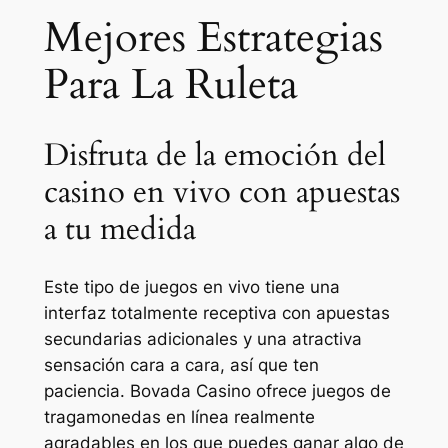
Mejores Estrategias
Para La Ruleta
Disfruta de la emoción del
casino en vivo con apuestas
a tu medida
Este tipo de juegos en vivo tiene una
interfaz totalmente receptiva con apuestas
secundarias adicionales y una atractiva
sensación cara a cara, así que ten
paciencia. Bovada Casino ofrece juegos de
tragamonedas en línea realmente
agradables en los que puedes ganar algo de