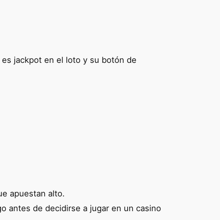
es jackpot en el loto y su botón de
ue apuestan alto.
go antes de decidirse a jugar en un casino