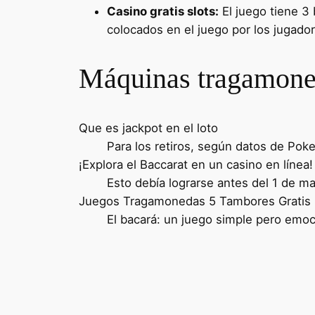
Casino gratis slots:
El juego tiene 3 
colocados en el juego por los jugado
Máquinas tragamoned
Que es jackpot en el loto
Para los retiros, según datos de Poke
¡Explora el Baccarat en un casino en línea!
Esto debía lograrse antes del 1 de m
Juegos Tragamonedas 5 Tambores Gratis
El bacará: un juego simple pero emoc