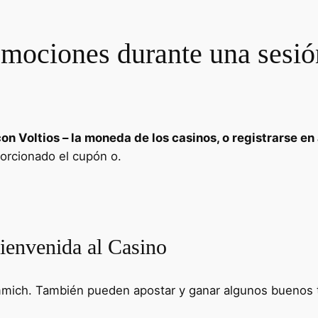
mociones durante una sesión
 Voltios – la moneda de los casinos, o registrarse en 
porcionado el cupón o.
ienvenida al Casino
mich. También pueden apostar y ganar algunos buenos t