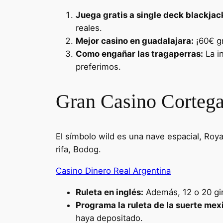
Juega gratis a single deck blackja
reales.
Mejor casino en guadalajara:
¡60€ gr
Como engañar las tragaperras:
La i
preferimos.
Gran Casino Corteg
El símbolo wild es una nave espacial, Roy
rifa, Bodog.
Casino Dinero Real Argentina
Ruleta en inglés:
Además, 12 o 20 gi
Programa la ruleta de la suerte mex
haya depositado.