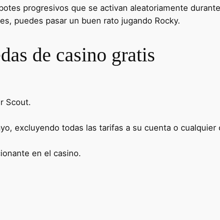
botes progresivos que se activan aleatoriamente durante 
res, puedes pasar un buen rato jugando Rocky.
as de casino gratis
r Scout.
ayo, excluyendo todas las tarifas a su cuenta o cualquie
ionante en el casino.