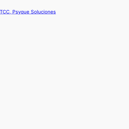
 TCC, Psyque Soluciones