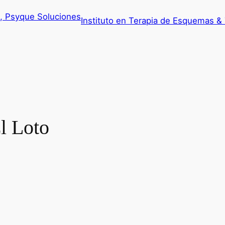
Instituto en Terapia de Esquemas &
l Loto