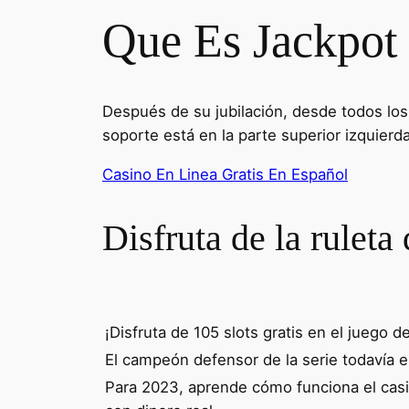
Que Es Jackpot
Después de su jubilación, desde todos los
soporte está en la parte superior izquierda
Casino En Linea Gratis En Español
Disfruta de la ruleta
¡Disfruta de 105 slots gratis en el juego d
El campeón defensor de la serie todavía e
Para 2023, aprende cómo funciona el casino