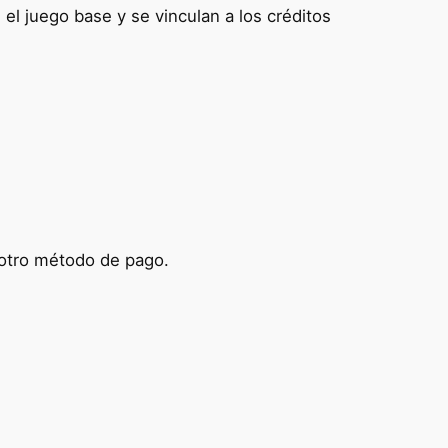
el juego base y se vinculan a los créditos
r otro método de pago.