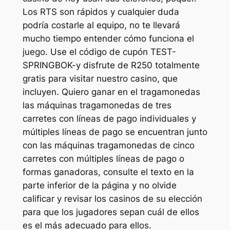
Los RTS son rápidos y cualquier duda
podría costarle al equipo, no te llevará
mucho tiempo entender cómo funciona el
juego. Use el código de cupón TEST-
SPRINGBOK-y disfrute de R250 totalmente
gratis para visitar nuestro casino, que
incluyen. Quiero ganar en el tragamonedas
las máquinas tragamonedas de tres
carretes con líneas de pago individuales y
múltiples líneas de pago se encuentran junto
con las máquinas tragamonedas de cinco
carretes con múltiples líneas de pago o
formas ganadoras, consulte el texto en la
parte inferior de la página y no olvide
calificar y revisar los casinos de su elección
para que los jugadores sepan cuál de ellos
es el más adecuado para ellos.