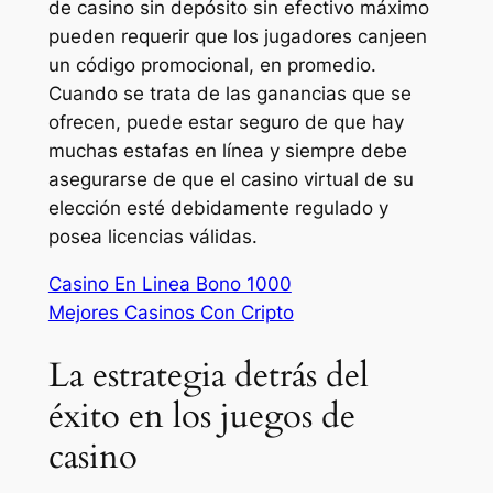
de casino sin depósito sin efectivo máximo
pueden requerir que los jugadores canjeen
un código promocional, en promedio.
Cuando se trata de las ganancias que se
ofrecen, puede estar seguro de que hay
muchas estafas en línea y siempre debe
asegurarse de que el casino virtual de su
elección esté debidamente regulado y
posea licencias válidas.
Casino En Linea Bono 1000
Mejores Casinos Con Cripto
La estrategia detrás del
éxito en los juegos de
casino