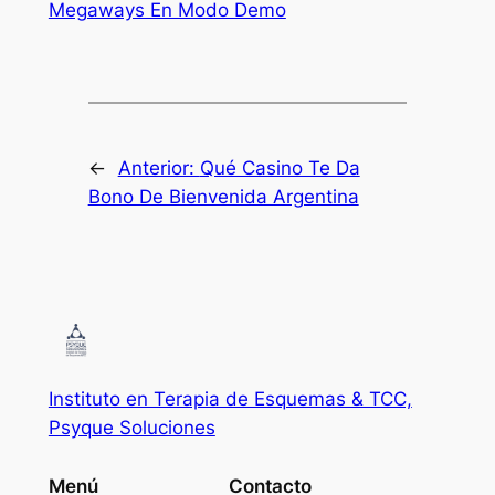
Megaways En Modo Demo
←
Anterior:
Qué Casino Te Da
Bono De Bienvenida Argentina
Instituto en Terapia de Esquemas & TCC,
Psyque Soluciones
Menú
Contacto