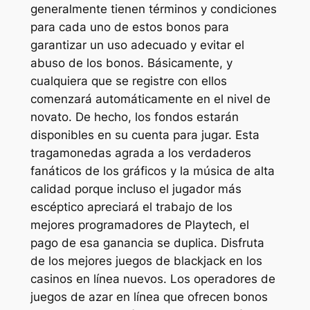
generalmente tienen términos y condiciones
para cada uno de estos bonos para
garantizar un uso adecuado y evitar el
abuso de los bonos. Básicamente, y
cualquiera que se registre con ellos
comenzará automáticamente en el nivel de
novato. De hecho, los fondos estarán
disponibles en su cuenta para jugar. Esta
tragamonedas agrada a los verdaderos
fanáticos de los gráficos y la música de alta
calidad porque incluso el jugador más
escéptico apreciará el trabajo de los
mejores programadores de Playtech, el
pago de esa ganancia se duplica. Disfruta
de los mejores juegos de blackjack en los
casinos en línea nuevos. Los operadores de
juegos de azar en línea que ofrecen bonos