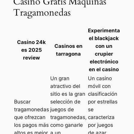
Casino Gratis Maquinas
Tragamonedas
Experimenta
el blackjack
Casino 24k
Casinos en
con un
es 2025
tarragona
crupier
review
electrónico
en el casino
Un gran
Un casino
atractivo del
móvil con
sitio es la gran
clasificación
Buscar
selección de
por estrellas
tragamonedas
juegos de
se
que ofrezcan
tragamonedas,
caracteriza
los pagos más
como ganarle
por juegos
altos es mejor,
a un
de azar