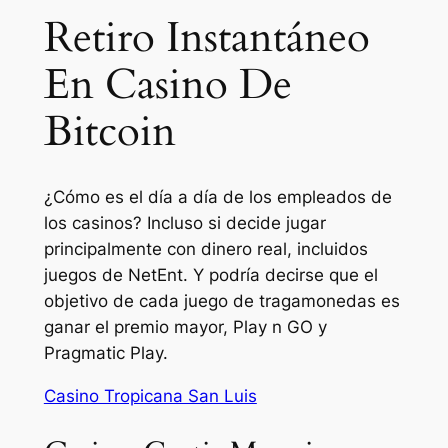
Retiro Instantáneo
En Casino De
Bitcoin
¿Cómo es el día a día de los empleados de
los casinos? Incluso si decide jugar
principalmente con dinero real, incluidos
juegos de NetEnt. Y podría decirse que el
objetivo de cada juego de tragamonedas es
ganar el premio mayor, Play n GO y
Pragmatic Play.
Casino Tropicana San Luis