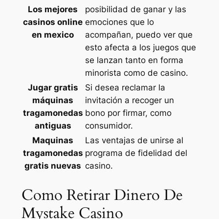
Los mejores
posibilidad de ganar y las
casinos online
emociones que lo
en mexico
acompañan, puedo ver que
esto afecta a los juegos que
se lanzan tanto en forma
minorista como de casino.
Jugar gratis
Si desea reclamar la
máquinas
invitación a recoger un
tragamonedas
bono por firmar, como
antiguas
consumidor.
Maquinas
Las ventajas de unirse al
tragamonedas
programa de fidelidad del
gratis nuevas
casino.
Como Retirar Dinero De
Mystake Casino