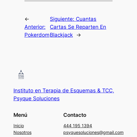
←
Siguiente:
Cuantas
Anterior:
Cartas Se Reparten En
Pokerdom
Blackjack
→
Instituto en Terapia de Esquemas & TCC,
Psyque Soluciones
Menú
Contacto
Inicio
444 195 1394
Nosotros
psyquesoluciones@gmail.com