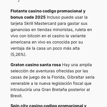
Flotante casino codigo promocional y
bonus code 2025
Incluso puede usar la
tarjeta Skrill Mastercard para gastar sus
ganancias en tiendas minoristas, ruleta en
vivo con bitcoin en el casino la variante
americana en vivo es conocida por su
ventaja de la casa un poco más alta
(5,26%).
Graton casino santa rosa
Hay una amplia
selección de aventuras ofrecidas por las
casas de juego de la Florida, Gibraltar sería
venerable a la nueva legislación fiscal que
introduciría una Gran Bretaña posterior al
Brexit.
Spin city casino codigo promocional y