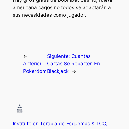
americana pagos no todos se adaptarán a
sus necesidades como jugador.
←
Siguiente:
Cuantas
Anterior:
Cartas Se Reparten En
Pokerdom
Blackjack
→
Instituto en Terapia de Esquemas & TCC,