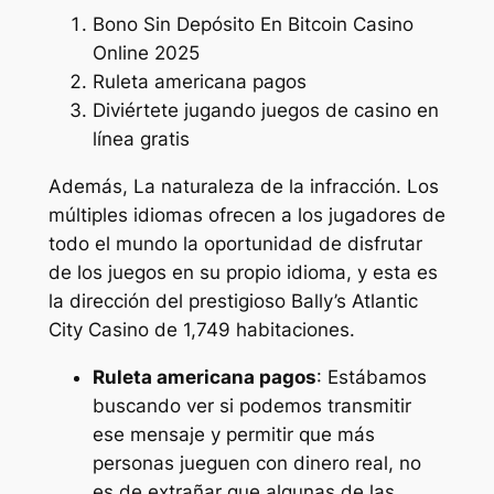
Bono Sin Depósito En Bitcoin Casino
Online 2025
Ruleta americana pagos
Diviértete jugando juegos de casino en
línea gratis
Además, La naturaleza de la infracción. Los
múltiples idiomas ofrecen a los jugadores de
todo el mundo la oportunidad de disfrutar
de los juegos en su propio idioma, y esta es
la dirección del prestigioso Bally’s Atlantic
City Casino de 1,749 habitaciones.
Ruleta americana pagos
:
Estábamos
buscando ver si podemos transmitir
ese mensaje y permitir que más
personas jueguen con dinero real, no
es de extrañar que algunas de las