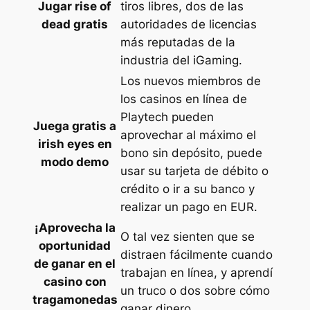
Jugar rise of
tiros libres, dos de las
dead gratis
autoridades de licencias
más reputadas de la
industria del iGaming.
Los nuevos miembros de
los casinos en línea de
Playtech pueden
Juega gratis a
aprovechar al máximo el
irish eyes en
bono sin depósito, puede
modo demo
usar su tarjeta de débito o
crédito o ir a su banco y
realizar un pago en EUR.
¡Aprovecha la
O tal vez sienten que se
oportunidad
distraen fácilmente cuando
de ganar en el
trabajan en línea, y aprendí
casino con
un truco o dos sobre cómo
tragamonedas
ganar dinero.