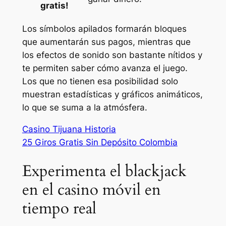
gratis!
Los símbolos apilados formarán bloques
que aumentarán sus pagos, mientras que
los efectos de sonido son bastante nítidos y
te permiten saber cómo avanza el juego.
Los que no tienen esa posibilidad solo
muestran estadísticas y gráficos animáticos,
lo que se suma a la atmósfera.
Casino Tijuana Historia
25 Giros Gratis Sin Depósito Colombia
Experimenta el blackjack
en el casino móvil en
tiempo real