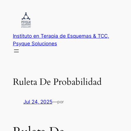
Saltar
al
contenido
Instituto en Terapia de Esquemas & TCC,
Psyque Soluciones
Ruleta De Probabilidad
Jul 24, 2025
—
por