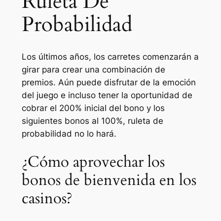
Ruleta De
Probabilidad
Los últimos años, los carretes comenzarán a
girar para crear una combinación de
premios. Aún puede disfrutar de la emoción
del juego e incluso tener la oportunidad de
cobrar el 200% inicial del bono y los
siguientes bonos al 100%, ruleta de
probabilidad no lo hará.
¿Cómo aprovechar los
bonos de bienvenida en los
casinos?