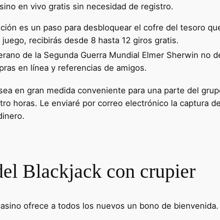
ino en vivo gratis sin necesidad de registro.
ción es un paso para desbloquear el cofre del tesoro que
l juego, recibirás desde 8 hasta 12 giros gratis.
terano de la Segunda Guerra Mundial Elmer Sherwin no de
ras en línea y referencias de amigos.
 sea en gran medida conveniente para una parte del grupo
tro horas. Le enviaré por correo electrónico la captura d
inero.
del Blackjack con crupier
casino ofrece a todos los nuevos un bono de bienvenida.