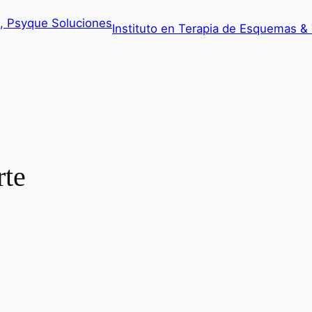
Instituto en Terapia de Esquemas &
rte