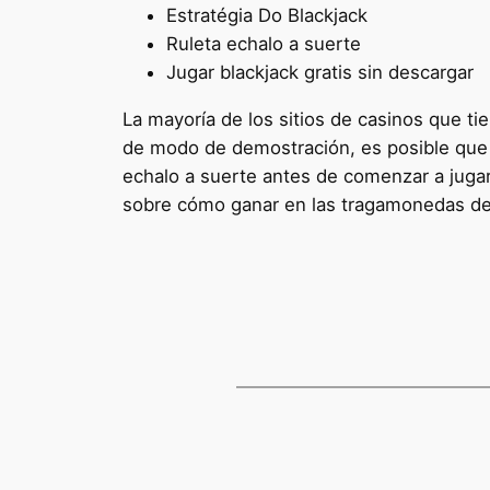
Estratégia Do Blackjack
Ruleta echalo a suerte
Jugar blackjack gratis sin descargar
La mayoría de los sitios de casinos que 
de modo de demostración, es posible que 
echalo a suerte antes de comenzar a juga
sobre cómo ganar en las tragamonedas de