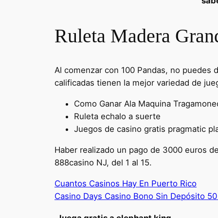
sabe
Ruleta Madera Gran
Al comenzar con 100 Pandas, no puedes div
calificadas tienen la mejor variedad de j
Como Ganar Ala Maquina Tragamone
Ruleta echalo a suerte
Juegos de casino gratis pragmatic pl
Haber realizado un pago de 3000 euros de
888casino NJ, del 1 al 15.
Cuantos Casinos Hay En Puerto Rico
Casino Days Casino Bono Sin Depósito 50 