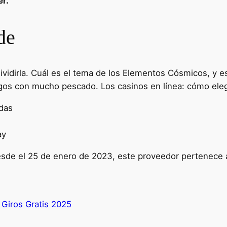
r.
de
idirla. Cuál es el tema de los Elementos Cósmicos, y e
uegos con mucho pescado. Los casinos en línea: cómo eleg
das
ay
sde el 25 de enero de 2023, este proveedor pertenece 
Giros Gratis 2025