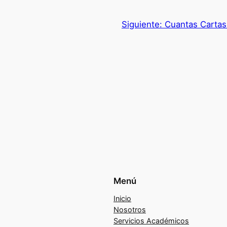
Siguiente:
Cuantas Cartas
Menú
Inicio
Nosotros
Servicios Académicos