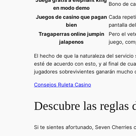
Juega gratis a elephant king
Bono de cas
en modo demo
Juegos de casino que pagan
Cada repeti
bien
pantalla de
Tragaperras online jumpin
Pero el ve
jalapenos
juego, comp
El hecho de que la naturaleza del servicio
esté de acuerdo con esto, y al final de cua
jugadores sobrevivientes ganarán mucho d
Consejos Ruleta Casino
Descubre las reglas 
Si te sientes afortunado, Seven Cherries 