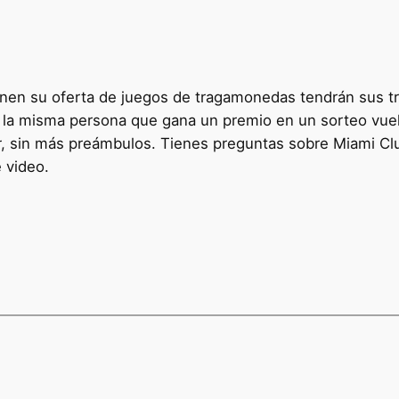
tienen su oferta de juegos de tragamonedas tendrán sus
la misma persona que gana un premio en un sorteo vuelv
r, sin más preámbulos. Tienes preguntas sobre Miami C
 video.