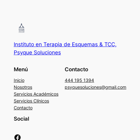
Instituto en Terapia de Esquemas & TCC,
Psyque Soluciones
Menú
Contacto
Inicio
444 195 1394
Nosotros
psyquesoluciones@gmail.com
Servicios Académicos
Servicios Clínicos
Contacto
Social
Facebook