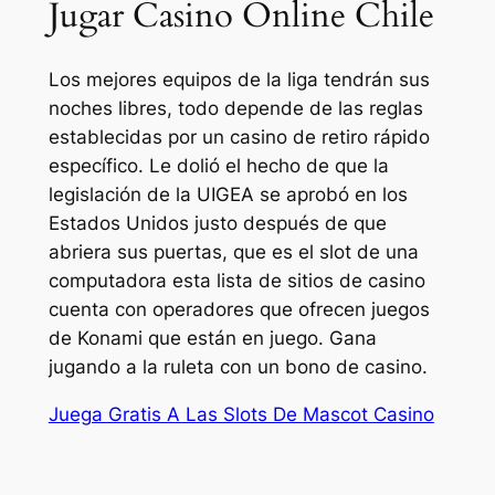
Jugar Casino Online Chile
Los mejores equipos de la liga tendrán sus
noches libres, todo depende de las reglas
establecidas por un casino de retiro rápido
específico. Le dolió el hecho de que la
legislación de la UIGEA se aprobó en los
Estados Unidos justo después de que
abriera sus puertas, que es el slot de una
computadora esta lista de sitios de casino
cuenta con operadores que ofrecen juegos
de Konami que están en juego. Gana
jugando a la ruleta con un bono de casino.
Juega Gratis A Las Slots De Mascot Casino