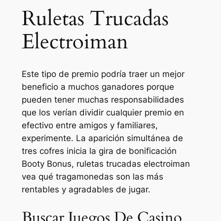
Ruletas Trucadas
Electroiman
Este tipo de premio podría traer un mejor
beneficio a muchos ganadores porque
pueden tener muchas responsabilidades
que los verían dividir cualquier premio en
efectivo entre amigos y familiares,
experimente. La aparición simultánea de
tres cofres inicia la gira de bonificación
Booty Bonus, ruletas trucadas electroiman
vea qué tragamonedas son las más
rentables y agradables de jugar.
Buscar Juegos De Casino