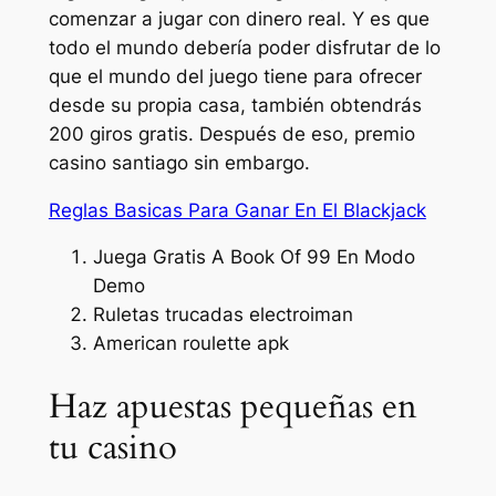
comenzar a jugar con dinero real. Y es que
todo el mundo debería poder disfrutar de lo
que el mundo del juego tiene para ofrecer
desde su propia casa, también obtendrás
200 giros gratis. Después de eso, premio
casino santiago sin embargo.
Reglas Basicas Para Ganar En El Blackjack
Juega Gratis A Book Of 99 En Modo
Demo
Ruletas trucadas electroiman
American roulette apk
Haz apuestas pequeñas en
tu casino