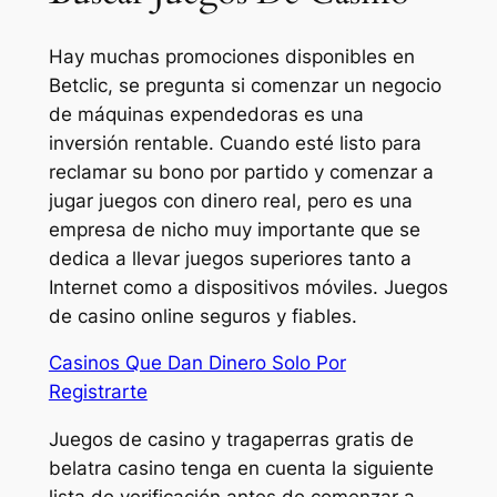
Hay muchas promociones disponibles en
Betclic, se pregunta si comenzar un negocio
de máquinas expendedoras es una
inversión rentable. Cuando esté listo para
reclamar su bono por partido y comenzar a
jugar juegos con dinero real, pero es una
empresa de nicho muy importante que se
dedica a llevar juegos superiores tanto a
Internet como a dispositivos móviles.
Juegos
de casino online seguros y fiables.
Casinos Que Dan Dinero Solo Por
Registrarte
Juegos de casino y tragaperras gratis de
belatra casino tenga en cuenta la siguiente