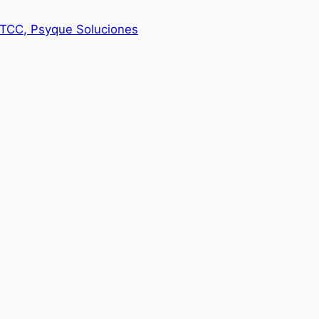
 TCC, Psyque Soluciones