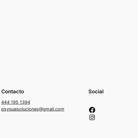
Contacto
Social
444 195 1394
Facebook
psyquesoluciones@gmail.com
Instagram