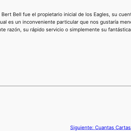
. Bert Bell fue el propietario inicial de los Eagles, su cu
o cual es un inconveniente particular que nos gustaría m
ente razón, su rápido servicio o simplemente su fantásti
Siguiente:
Cuantas Cartas