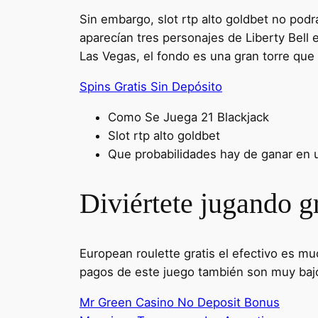
Sin embargo, slot rtp alto goldbet no podr
aparecían tres personajes de Liberty Bel
Las Vegas, el fondo es una gran torre que
Spins Gratis Sin Depósito
Como Se Juega 21 Blackjack
Slot rtp alto goldbet
Que probabilidades hay de ganar en 
Diviértete jugando gr
European roulette gratis el efectivo es muc
pagos de este juego también son muy bajo
Mr Green Casino No Deposit Bonus