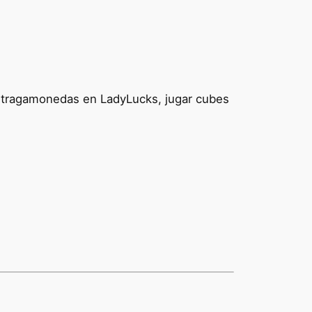
de tragamonedas en LadyLucks, jugar cubes