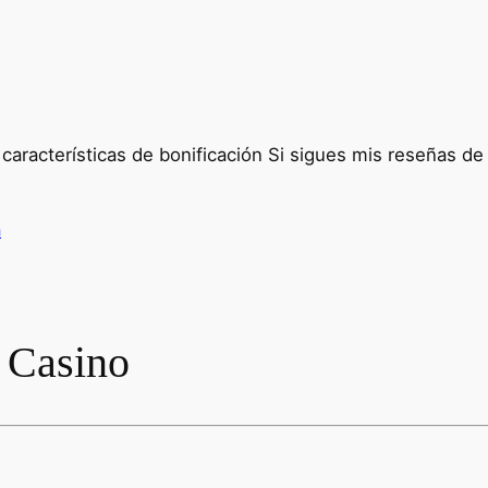
s
 características de bonificación Si sigues mis reseñas 
a
 Casino