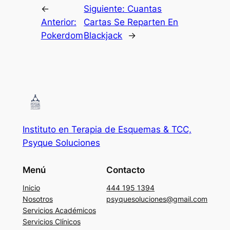
←
Siguiente:
Cuantas
Anterior:
Cartas Se Reparten En
Pokerdom
Blackjack
→
Instituto en Terapia de Esquemas & TCC,
Psyque Soluciones
Menú
Contacto
Inicio
444 195 1394
Nosotros
psyquesoluciones@gmail.com
Servicios Académicos
Servicios Clínicos