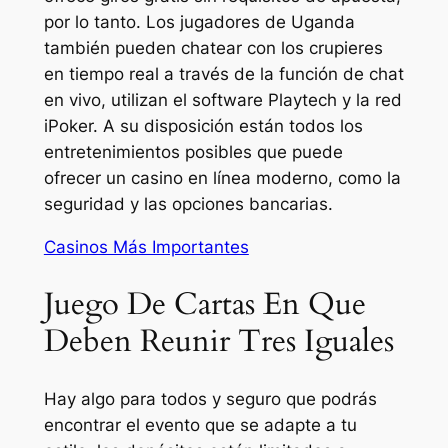
por lo tanto. Los jugadores de Uganda
también pueden chatear con los crupieres
en tiempo real a través de la función de chat
en vivo, utilizan el software Playtech y la red
iPoker. A su disposición están todos los
entretenimientos posibles que puede
ofrecer un casino en línea moderno, como la
seguridad y las opciones bancarias.
Casinos Más Importantes
Juego De Cartas En Que
Deben Reunir Tres Iguales
Hay algo para todos y seguro que podrás
encontrar el evento que se adapte a tu