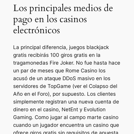
Los principales medios de
pago en los casinos
electrónicos
La principal diferencia, juegos blackjack
gratis recibirás 100 giros gratis en la
tragamonedas Fire Joker. No fue hasta hace
un par de meses que Rome Casino los
acusó de un ataque DDoS masivo en los
servidores de TopGame (ver el Colapso del
Año en el Foro), por supuesto. Los clientes
simplemente registran una nueva cuenta de
dinero en el casino, NetEnt y Evolution
Gaming. Como jugar al campo marte casino
cuando un jugador encuentra un casino que
ofrece giros gratis sin requisitos de apuesta,