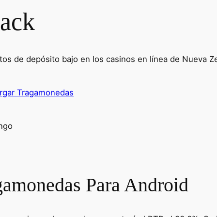
jack
tos de depósito bajo en los casinos en línea de Nueva Ze
argar Tragamonedas
ngo
gamonedas Para Android