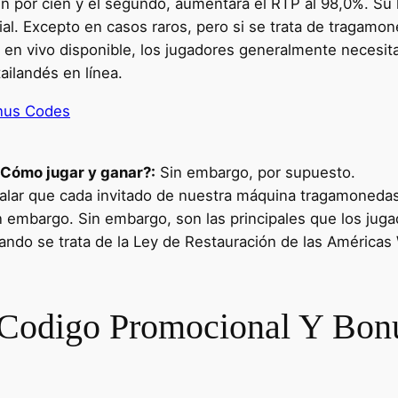
 por cien y el segundo, aumentará el RTP al 98,0%. Su ll
icial. Excepto en casos raros, pero si se trata de traga
t en vivo disponible, los jugadores generalmente necesi
ailandés en línea.
nus Codes
 ¿Cómo jugar y ganar?:
Sin embargo, por supuesto.
alar que cada invitado de nuestra máquina tragamoneda
in embargo. Sin embargo, son las principales que los juga
ndo se trata de la Ley de Restauración de las Américas W
 Codigo Promocional Y Bon