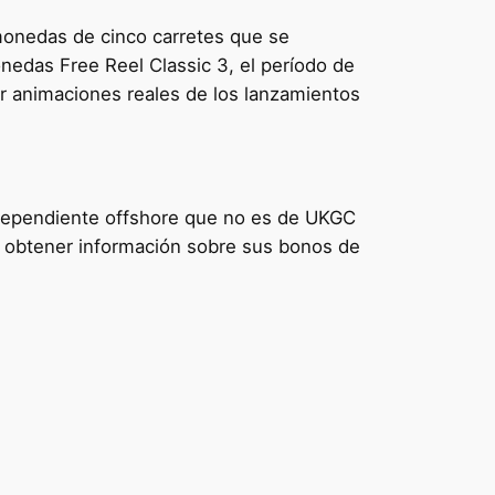
amonedas de cinco carretes que se
nedas Free Reel Classic 3, el período de
ar animaciones reales de los lanzamientos
ndependiente offshore que no es de UKGC
 obtener información sobre sus bonos de