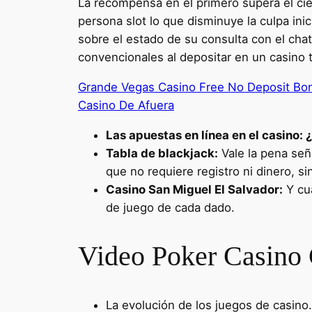
La recompensa en el primero supera el cien
persona slot lo que disminuye la culpa in
sobre el estado de su consulta con el cha
convencionales al depositar en un casino t
Grande Vegas Casino Free No Deposit Bo
Casino De Afuera
Las apuestas en línea en el casino:
Tabla de blackjack:
Vale la pena señ
que no requiere registro ni dinero, s
Casino San Miguel El Salvador:
Y cua
de juego de cada dado.
Video Poker Casino
La evolución de los juegos de casino.