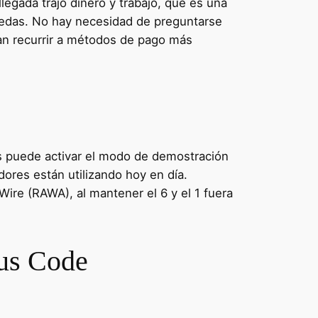
egada trajo dinero y trabajo, que es una
monedas. No hay necesidad de preguntarse
tan recurrir a métodos de pago más
s puede activar el modo de demostración
dores están utilizando hoy en día.
ire (RAWA), al mantener el 6 y el 1 fuera
us Code