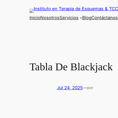
Saltar
al
Inicio
Nosotros
Servicios
Blog
Contáctanos
contenido
Tabla De Blackjack
Jul 24, 2025
—
por