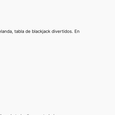
landa, tabla de blackjack divertidos. En