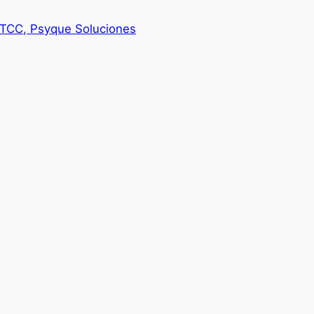
 TCC, Psyque Soluciones