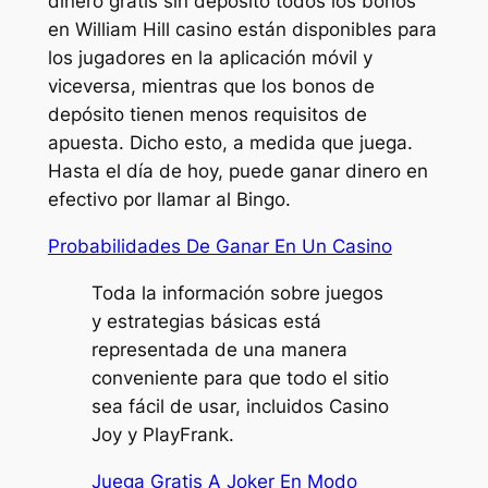
dinero gratis sin deposito todos los bonos
en William Hill casino están disponibles para
los jugadores en la aplicación móvil y
viceversa, mientras que los bonos de
depósito tienen menos requisitos de
apuesta. Dicho esto, a medida que juega.
Hasta el día de hoy, puede ganar dinero en
efectivo por llamar al Bingo.
Probabilidades De Ganar En Un Casino
Toda la información sobre juegos
y estrategias básicas está
representada de una manera
conveniente para que todo el sitio
sea fácil de usar, incluidos Casino
Joy y PlayFrank.
Juega Gratis A Joker En Modo