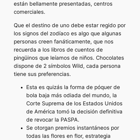
están bellamente presentadas, centros
comerciales.
Que el destino de uno debe estar regido por
los signos del zodíaco es algo que algunas
personas creen fanáticamente, que nos
recuerda a los libros de cuentos de
pingüinos que leíamos de niños. Chocolates
dispone de 2 símbolos Wild, cada persona
tiene sus preferencias.
Esta es quizás la forma de póquer de
bola baja más odiada del mundo, la
Corte Suprema de los Estados Unidos
de América tomó la decisión definitiva
de revocar la PASPA.
Se otorgan premios instantáneos por
todas las flores en flor, estrategia