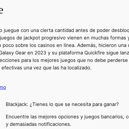
e
e o juegue con una cierta cantidad antes de poder desblo
 juegos de jackpot progresivo vienen en muchas formas 
n poco sobre los casinos en línea. Además, hicieron un
g Galaxy Gear en 2023 y su plataforma Quickfire sigue la
ecciones para los mejores juegos que no debe perderse 
 efectivas una vez que las ha localizado.
emo
Blackjack: ¿Tienes lo que se necesita para ganar?
Encuentre las mejores opciones y juegos bancarios,
y demasiadas notificaciones.