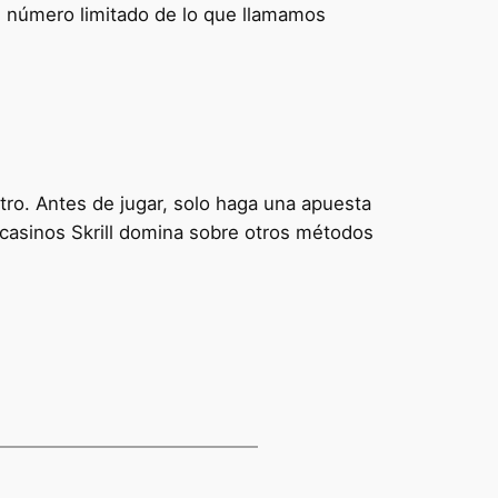
n número limitado de lo que llamamos
 otro. Antes de jugar, solo haga una apuesta
 casinos Skrill domina sobre otros métodos