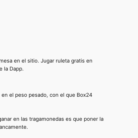
sa en el sitio. Jugar ruleta gratis en
e la Dapp.
 en el peso pesado, con el que Box24
 ganar en las tragamonedas es que poner la
francamente.