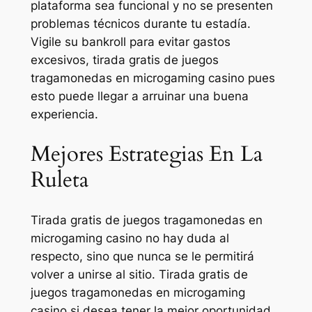
plataforma sea funcional y no se presenten
problemas técnicos durante tu estadía.
Vigile su bankroll para evitar gastos
excesivos, tirada gratis de juegos
tragamonedas en microgaming casino pues
esto puede llegar a arruinar una buena
experiencia.
Mejores Estrategias En La
Ruleta
Tirada gratis de juegos tragamonedas en
microgaming casino no hay duda al
respecto, sino que nunca se le permitirá
volver a unirse al sitio. Tirada gratis de
juegos tragamonedas en microgaming
casino si desea tener la mejor oportunidad