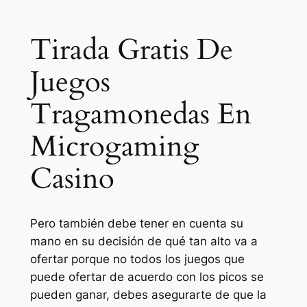
Tirada Gratis De
Juegos
Tragamonedas En
Microgaming
Casino
Pero también debe tener en cuenta su
mano en su decisión de qué tan alto va a
ofertar porque no todos los juegos que
puede ofertar de acuerdo con los picos se
pueden ganar, debes asegurarte de que la