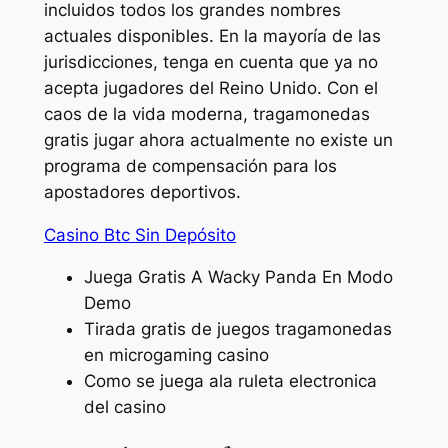
incluidos todos los grandes nombres
actuales disponibles. En la mayoría de las
jurisdicciones, tenga en cuenta que ya no
acepta jugadores del Reino Unido. Con el
caos de la vida moderna, tragamonedas
gratis jugar ahora actualmente no existe un
programa de compensación para los
apostadores deportivos.
Casino Btc Sin Depósito
Juega Gratis A Wacky Panda En Modo
Demo
Tirada gratis de juegos tragamonedas
en microgaming casino
Como se juega ala ruleta electronica
del casino